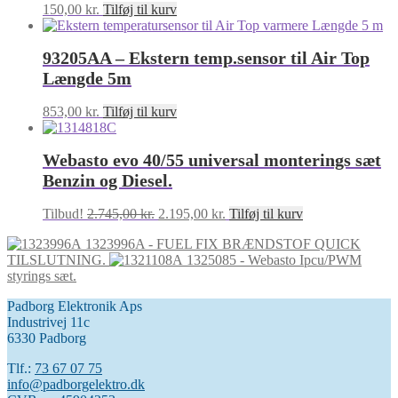
150,00
kr.
Tilføj til kurv
93205AA – Ekstern temp.sensor til Air Top
Længde 5m
853,00
kr.
Tilføj til kurv
Webasto evo 40/55 universal monterings sæt
Benzin og Diesel.
Den
Den
Tilbud!
2.745,00
kr.
2.195,00
kr.
Tilføj til kurv
oprindelige
aktuelle
1323996A - FUEL FIX BRÆNDSTOF QUICK
pris
pris
TILSLUTNING.
1325085 - Webasto Ipcu/PWM
var:
er:
styrings sæt.
2.745,00 kr..
2.195,00 kr..
Padborg Elektronik Aps
Industrivej 11c
6330 Padborg
Tlf.:
73 67 07 75
info@padborgelektro.dk