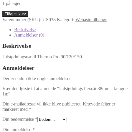
1 på lager
Udstødnings
Tilføj til kurv
flexrør
Varenummer (SKU):
US038
Kategori:
Webasto tilbehør
38mm
-
Beskrivelse
længde
Anmeldelser (0)
1m
antal
Beskrivelse
Udstødningsrør til Thermo Pro 90/120/150
Anmeldelser
Der er endnu ikke nogle anmeldelser.
Vær den første til at anmelde “Udstødnings flexrør 38mm – længde
1m”
Din e-mailadresse vil ikke blive publiceret.
Krævede felter er
markeret med
*
Din bedømmelse
*
Din anmeldelse
*