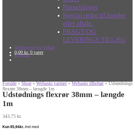
Plæneklipper
Special ordre til kunder
efter aftale.
FRAGT OG
LEVERINGS TILLÆG
Betingelser og Vilkår
0,00
kr.
0 varer
Kontakt
Forside
»
Shop
»
Webasto varmer
»
Webasto tilbehør
»
Udstødnings
flexrør 38mm – længde 1m
Udstødnings flexrør 38mm – længde
1m
343,75
kr.