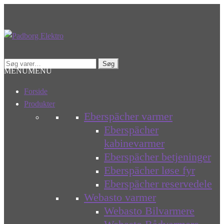
Spring
Spring
til
til
navigation
indhold
Søg
Søg
MENU
MENU
efter:
Forside
Produkter
Eberspächer varmer
Eberspächer
kabinevarmer
Eberspächer betjeninger
Eberspächer løse fyr
Eberspächer reservedele
Webasto varmer
Webasto Bilvarmere