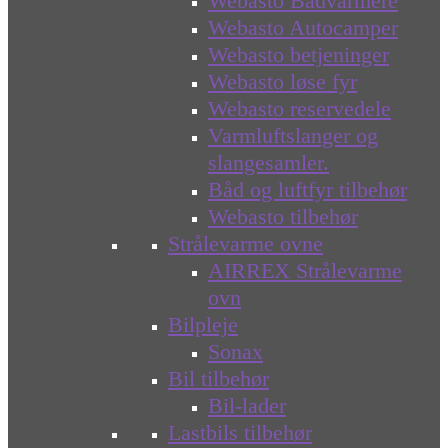
Webasto Bådvarmere
Webasto Autocamper
Webasto betjeninger
Webasto løse fyr
Webasto reservedele
Varmluftslanger og
slangesamler.
Båd og luftfyr tilbehør
Webasto tilbehør
Strålevarme ovne
AIRREX Strålevarme
ovn
Bilpleje
Sonax
Bil tilbehør
Bil-lader
Lastbils tilbehør