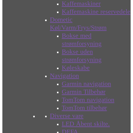
Kaffemaskiner
Kaffemaskine reservedele
Dometic
Køl/Varm/Frys/Strøm
Bokse med
strømforsyning
Bokse uden
strømforsyning
Køleskabe
Navigation
Garmin navigation
Garmin Tilbehør
TomTom navigation
TomTom tilbehør
Diverse vare
LED Åbent skilte.
DEFA