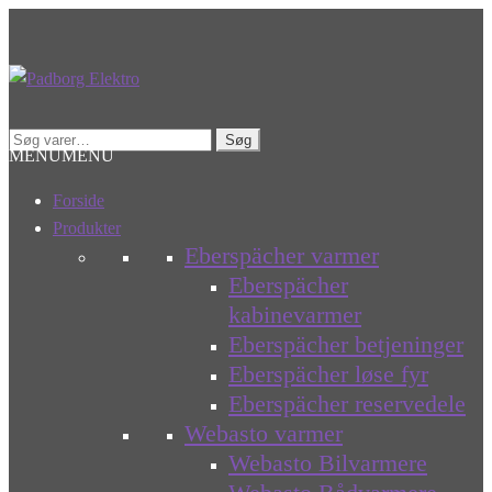
Spring
Spring
til
til
navigation
indhold
Søg
Søg
MENU
MENU
efter:
Forside
Produkter
Eberspächer varmer
Eberspächer
kabinevarmer
Eberspächer betjeninger
Eberspächer løse fyr
Eberspächer reservedele
Webasto varmer
Webasto Bilvarmere