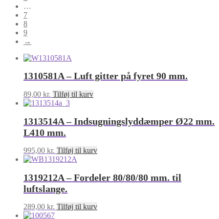
…
7
8
9
→
1310581A – Luft gitter på fyret 90 mm.
89,00
kr.
Tilføj til kurv
1313514A – Indsugningslyddæmper Ø22 mm.
L410 mm.
995,00
kr.
Tilføj til kurv
1319212A – Fordeler 80/80/80 mm. til
luftslange.
289,00
kr.
Tilføj til kurv