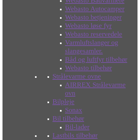
Webasto Bådvarmere
Webasto Autocamper
Webasto betjeninger
Webasto løse fyr
Webasto reservedele
Varmluftslanger og
slangesamler.
Båd og luftfyr tilbehør
Webasto tilbehør
Strålevarme ovne
AIRREX Strålevarme
ovn
Bilpleje
Sonax
Bil tilbehør
Bil-lader
Lastbils tilbehør