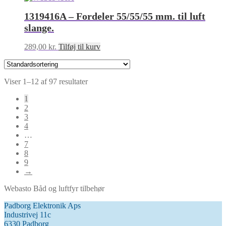
1319416A – Fordeler 55/55/55 mm. til luft
slange.
289,00
kr.
Tilføj til kurv
Viser 1–12 af 97 resultater
1
2
3
4
…
7
8
9
→
Webasto Båd og luftfyr tilbehør
Padborg Elektronik Aps
Industrivej 11c
6330 Padborg