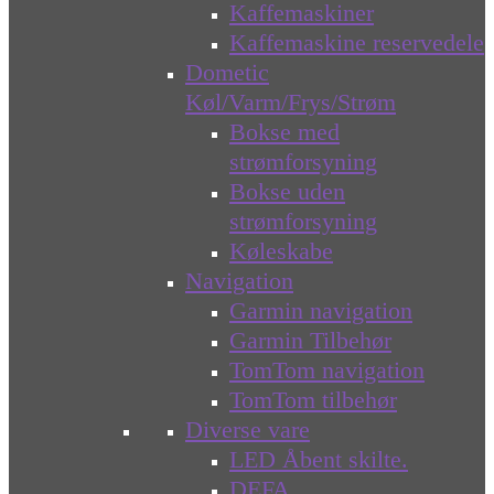
Kaffemaskiner
Kaffemaskine reservedele
Dometic
Køl/Varm/Frys/Strøm
Bokse med
strømforsyning
Bokse uden
strømforsyning
Køleskabe
Navigation
Garmin navigation
Garmin Tilbehør
TomTom navigation
TomTom tilbehør
Diverse vare
LED Åbent skilte.
DEFA