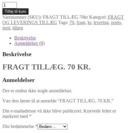
FRAGT
TILLÆG.
Tilføj til kurv
70
Varenummer (SKU):
FRAGT TILLÆG 70kr
Kategori:
FRAGT
KR.
OG LEVERINGS TILLÆG
Tags:
70
,
fragt
,
kr
,
levering
,
porto
,
antal
post
,
tillæg
Beskrivelse
Anmeldelser (0)
Beskrivelse
FRAGT TILLÆG. 70 KR.
Anmeldelser
Der er endnu ikke nogle anmeldelser.
Vær den første til at anmelde “FRAGT TILLÆG. 70 KR.”
Din e-mailadresse vil ikke blive publiceret.
Krævede felter er
markeret med
*
Din bedømmelse
*