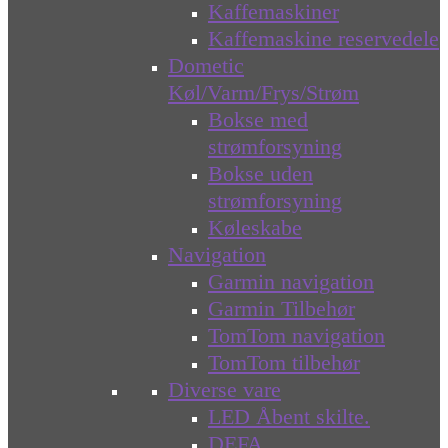
Kaffemaskiner
Kaffemaskine reservedele
Dometic
Køl/Varm/Frys/Strøm
Bokse med
strømforsyning
Bokse uden
strømforsyning
Køleskabe
Navigation
Garmin navigation
Garmin Tilbehør
TomTom navigation
TomTom tilbehør
Diverse vare
LED Åbent skilte.
DEFA