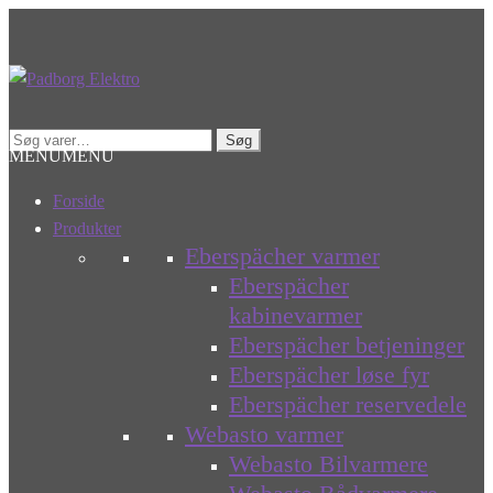
Spring
Spring
til
til
navigation
indhold
Søg
Søg
MENU
MENU
efter:
Forside
Produkter
Eberspächer varmer
Eberspächer
kabinevarmer
Eberspächer betjeninger
Eberspächer løse fyr
Eberspächer reservedele
Webasto varmer
Webasto Bilvarmere