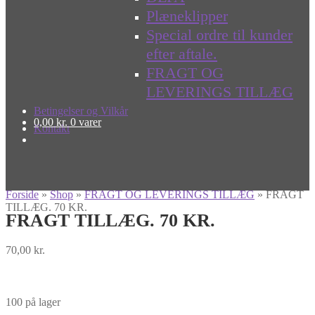
Plæneklipper
Special ordre til kunder
efter aftale.
FRAGT OG
LEVERINGS TILLÆG
Betingelser og Vilkår
0,00
kr.
0 varer
Kontakt
Forside
»
Shop
»
FRAGT OG LEVERINGS TILLÆG
»
FRAGT
TILLÆG. 70 KR.
FRAGT TILLÆG. 70 KR.
70,00
kr.
100 på lager