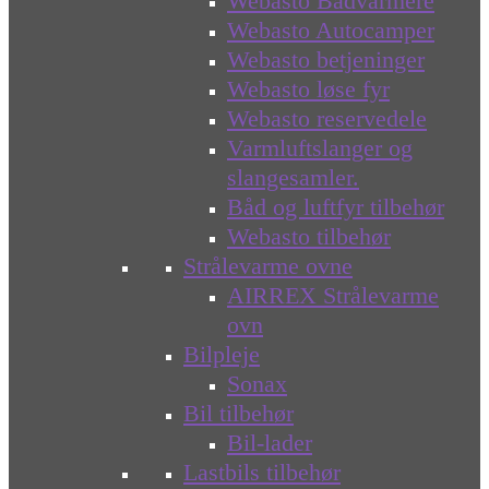
Webasto Bådvarmere
Webasto Autocamper
Webasto betjeninger
Webasto løse fyr
Webasto reservedele
Varmluftslanger og
slangesamler.
Båd og luftfyr tilbehør
Webasto tilbehør
Strålevarme ovne
AIRREX Strålevarme
ovn
Bilpleje
Sonax
Bil tilbehør
Bil-lader
Lastbils tilbehør