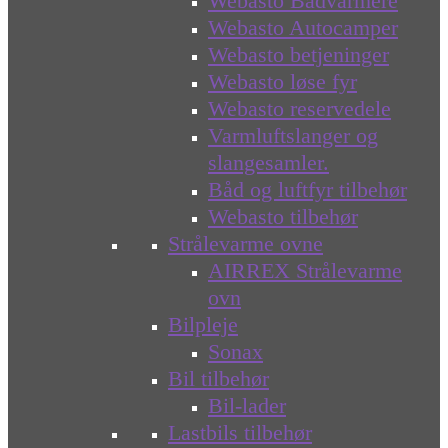
Webasto Bådvarmere
Webasto Autocamper
Webasto betjeninger
Webasto løse fyr
Webasto reservedele
Varmluftslanger og
slangesamler.
Båd og luftfyr tilbehør
Webasto tilbehør
Strålevarme ovne
AIRREX Strålevarme
ovn
Bilpleje
Sonax
Bil tilbehør
Bil-lader
Lastbils tilbehør