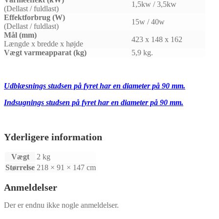
1,5kw / 3,5kw
(Dellast / fuldlast)
Effektforbrug (W)
15w / 40w
(Dellast / fuldlast)
Mål (mm)
423 x 148 x 162
Længde x bredde x højde
Vægt varmeapparat (kg)
5,9 kg.
Udblæsnings studsen på fyret har en diameter på 90 mm.
Indsugning
s studsen
på fyret har en diameter på 90 mm.
Yderligere information
Vægt
2 kg
Størrelse
218 × 91 × 147 cm
Anmeldelser
Der er endnu ikke nogle anmeldelser.