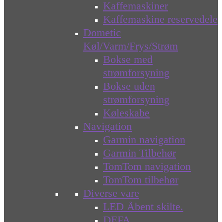
Kaffemaskiner
Kaffemaskine reservedele
Dometic
Køl/Varm/Frys/Strøm
Bokse med
strømforsyning
Bokse uden
strømforsyning
Køleskabe
Navigation
Garmin navigation
Garmin Tilbehør
TomTom navigation
TomTom tilbehør
Diverse vare
LED Åbent skilte.
DEFA