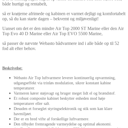
både hurtigt og rentabelt,
så er koøjerne afrimede og kabinen er varmet dejligt og komfortabelt
op, så du kan starte dagen – bekvemt og miljøvenligt!
Uanset om det er den mindre Air Top 2000 ST Marine eller den Air
Top Evo 40 D Marine eller Air Top EVO 5500 Marine,
så passer de nævnte Webasto bådvarmere ind i alle både op til 52
fod alt efter behov.
Beskrivelse:
Webasto
Air
Top
luftvarmere
leverer kontinuerlig
opvarmning,
udgangseffekt
via
trinløs
modulation
,
sikrer
konstant
kabine
temperaturer.
Varmeren
kører støjsvagt
og
bruger meget
lidt
el og
brændstof.
Et robust
composite
kabinet
beskytter
enheden mod
høje
temperaturer eller
salt.
Desuden
et forseglet
styringselektronik og
stik
som kan
klare
havmiljøet.
Der er en
bred vifte af forskellige
luftvarmere
.
Den tilbyder
fremragende
varmeydelse
og optimal
økonomi.