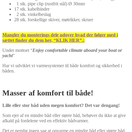
1
stk.
pipe
clip
(rustfrit stål)
Ø 30mm
17
stk.
kabelbinder
2
stk.
vinkelbeslag
28
stk.
forskellige
skiver
, møtrikker,
skruer
Mangler du monterings dele udover hvad der følger med i
sættet finder du dem her, “KLIK HER”.:
Under mottoet “
Enjoy comfortable climate aboard your boat or
yacht
”
Har vi udviklet vi varmesystemer til både komfort og sikkerhed i
båden.
Masser af komfort til både!
Lille eller stor båd uden megen komfort? Det var dengang!
Som ejer af en mindre båd eller større båd, behøver du ikke at give
afkald på fordelene ved en effektiv bådvarmer.
Det er nemlig ingen sag at opvarme en mindre båd eller større båd,