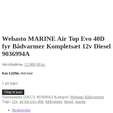
Webasto MARINE Air Top Evo 40D
fyr Bådvarmer Kompletsæt 12v Diesel
9036994A
Den
Den
18.120,00
kr.
12.900,00
kr.
oprindelige
aktuelle
pris
pris
var:
er:
18.120,00 kr..
12.900,00 kr..
1 på lager
Webasto
Tilføj til kurv
MARINE
Varenummer (SKU):
9036994A
Kategori:
Webasto Bådvarmere
Air
Tags:
12v
,
air top evo 40d
,
bådvarmer
,
diesel
,
marine
Top
Evo
Beskrivelse