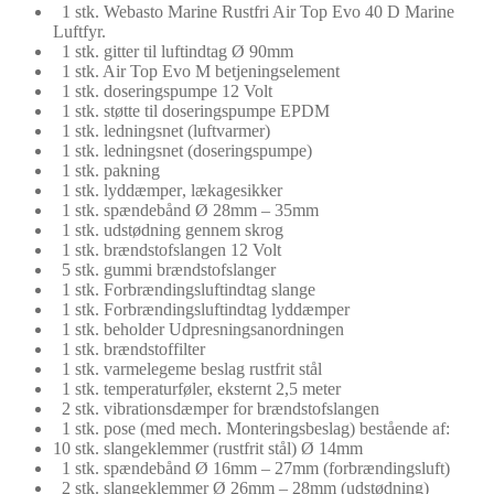
1 stk. Webasto Marine Rustfri Air Top Evo 40 D Marine
Luftfyr.
1 stk. gitter til luftindtag Ø 90mm
1
stk.
Air Top Evo
M
betjeningselement
1
stk.
doseringspumpe
12
Volt
1
stk.
støtte til
doseringspumpe
EPDM
1
stk.
ledningsnet
(
luftvarmer)
1
stk.
ledningsnet
(
doseringspumpe)
1
stk.
pakning
1
stk.
lyddæmper
, lækagesikker
1
stk.
spændebånd
Ø
28mm – 35mm
1
stk.
udstødning
gennem skrog
1
stk.
brændstofslangen
12 Volt
5
stk.
gummi
brændstofslanger
1
stk.
Forbrændingsluftindtag
slange
1
stk.
Forbrændingsluftindtag
lyddæmper
1
stk.
beholder
Udpresningsanordningen
1
stk.
brændstoffilter
1
stk.
varmelegeme
beslag
rustfrit stål
1
stk.
temperaturføler
, eksternt
2,5 meter
2
stk.
vibrationsdæmper
for
brændstofslangen
1
stk.
pose
(med
mech
.
Monteringsbeslag
)
bestående
af
:
10
stk.
slangeklemmer
(rustfrit stål)
Ø 14mm
1
stk.
spændebånd
Ø
16mm – 27mm
(
forbrændingsluft)
2
stk.
slangeklemmer
Ø
26mm – 28mm
(
udstødning)