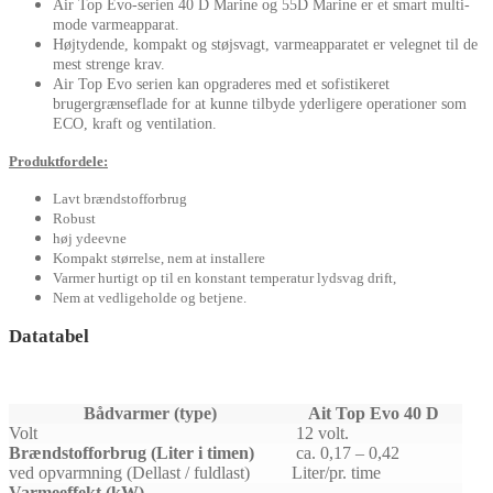
Air
Top
Evo
-serien
40 D Marine
og
55
D Marine
er et smart
multi-
mode
varmeapparat.
Højtydende
, kompakt og
støjsvagt,
varmeapparatet er
velegnet til
de
mest
strenge krav
.
Air
Top
Evo
serien
kan opgraderes
med et sofistikeret
brugergrænseflade for at
kunne
tilbyde
yderligere operationer
som
ECO
, kraft og
ventilation.
Produktfordele:
Lavt brændstofforbrug
Robust
høj ydeevne
Kompakt størrelse, nem at installere
Varmer hurtigt op til en konstant temperatur lydsvag drift,
Nem at vedligeholde og betjene.
Datatabel
Bådvarmer (type)
Ait Top Evo 40 D
Volt
12 volt.
Brændstofforbrug (Liter i timen)
ca. 0,17 – 0,42
ved opvarmning (Dellast / fuldlast)
Liter/pr. time
Varmeeffekt (kW)