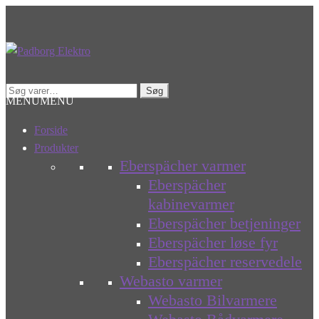
Spring
Spring
til
til
navigation
indhold
Søg
Søg
MENU
MENU
efter:
Forside
Produkter
Eberspächer varmer
Eberspächer
kabinevarmer
Eberspächer betjeninger
Eberspächer løse fyr
Eberspächer reservedele
Webasto varmer
Webasto Bilvarmere