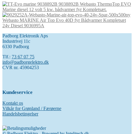
9038892B Webasto ThermoTop EVO
pris
pris
Marine diesel 12 volt 5 kw. bådvarmer fyr Kompletsæt.
var:
er:
11.037,50 kr..
7.370,00 kr..
Webasto MARINE Air Top Evo 40D fyr Bådvarmer Kompletsæt
24v Diesel 9036995A
Padborg Elektronik Aps
Industrivej 11c
6330 Padborg
Tlf.:
73 67 07 75
info@padborgelektro.dk
CVR nr. 45904253
Kundeservice
Kontakt os
Vilkår for Grønland / Færøerne
Handelsbetingelser
© Padborg Elektro - Powered by
Intelitech.dk