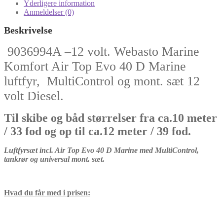
40D
Yderligere information
fyr
Anmeldelser (0)
Bådvarmer
Kompletsæt
Beskrivelse
12v
Diesel
9036994A –
12 volt. Webasto Marine
9036994A
Komfort Air Top Evo 40 D Marine
antal
luftfyr, MultiControl og mont. sæt 12
volt Diesel.
Til skibe og båd størrelser fra ca.10 meter
/ 33 fod og op til ca.12 meter / 39 fod.
Luftfyrsæt incl. Air Top Evo 40 D Marine med MultiControl,
tankrør og universal mont. sæt.
Hvad du får med i prisen: