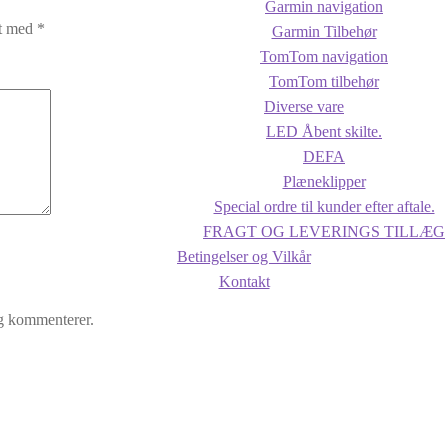
Garmin navigation
et med
*
Garmin Tilbehør
TomTom navigation
TomTom tilbehør
Diverse vare
LED Åbent skilte.
DEFA
Plæneklipper
Special ordre til kunder efter aftale.
FRAGT OG LEVERINGS TILLÆG
Betingelser og Vilkår
Kontakt
eg kommenterer.