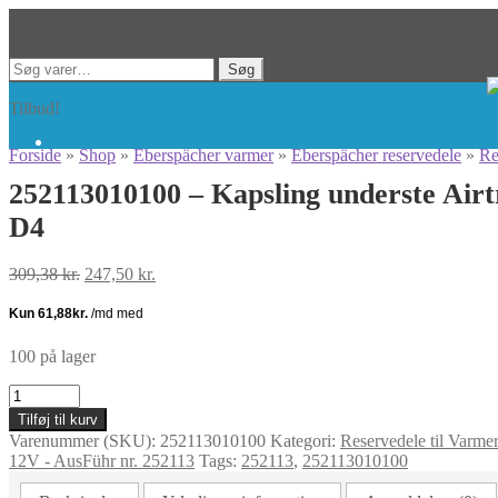
Spring
Spring
Søg
Søg
til
til
efter:
Tilbud!
navigation
indhold
Forside
»
Shop
»
Eberspächer varmer
»
Eberspächer reservedele
»
Re
252113010100 – Kapsling underste Airt
D4
Den
Den
309,38
kr.
247,50
kr.
oprindelige
aktuelle
pris
pris
var:
er:
309,38 kr..
247,50 kr..
100 på lager
252113010100
-
Tilføj til kurv
Kapsling
Varenummer (SKU):
252113010100
Kategori:
Reservedele til Varme
underste
12V - AusFühr nr. 252113
Tags:
252113
,
252113010100
Airtronic
D4