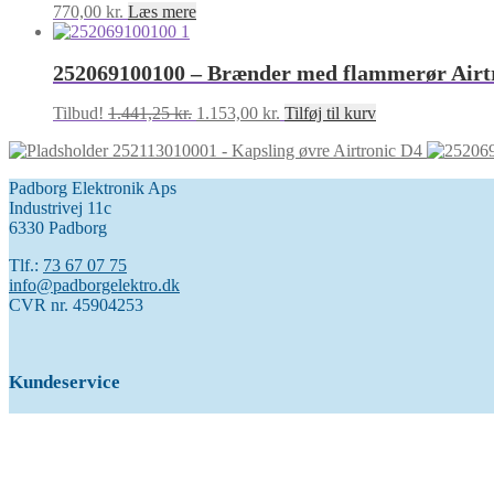
770,00
kr.
Læs mere
252069100100 – Brænder med flammerør Airt
Den
Den
Tilbud!
1.441,25
kr.
1.153,00
kr.
Tilføj til kurv
oprindelige
aktuelle
252113010001 - Kapsling øvre Airtronic D4
pris
pris
var:
er:
Padborg Elektronik Aps
1.441,25 kr..
1.153,00 kr..
Industrivej 11c
6330 Padborg
Tlf.:
73 67 07 75
info@padborgelektro.dk
CVR nr. 45904253
Kundeservice
Kontakt os
Vilkår for Grønland / Færøerne
Handelsbetingelser