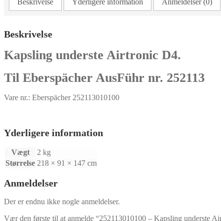
Beskrivelse
Yderligere information
Anmeldelser (0)
antal
Beskrivelse
Kapsling underste Airtronic D4.
Til Eberspächer AusFühr nr. 252113
Vare nr.: Eberspächer 252113010100
Yderligere information
Vægt
2 kg
Størrelse
218 × 91 × 147 cm
Anmeldelser
Der er endnu ikke nogle anmeldelser.
Vær den første til at anmelde “252113010100 – Kapsling underste Ai