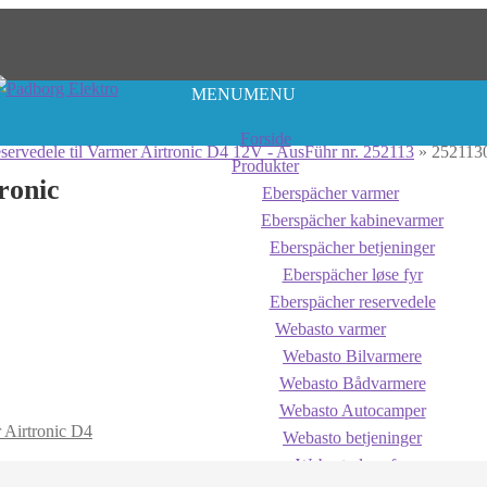
MENU
MENU
Forside
servedele til Varmer Airtronic D4 12V - AusFühr nr. 252113
»
2521130
Produkter
ronic
Eberspächer varmer
Eberspächer kabinevarmer
Eberspächer betjeninger
Eberspächer løse fyr
Eberspächer reservedele
Webasto varmer
Webasto Bilvarmere
Webasto Bådvarmere
Webasto Autocamper
r Airtronic D4
Webasto betjeninger
Webasto løse fyr