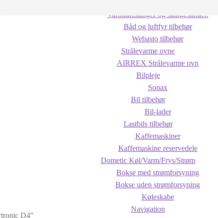
Webasto reservedele
Varmluftslanger og slangesamler.
Båd og luftfyr tilbehør
Webasto tilbehør
Strålevarme ovne
AIRREX Strålevarme ovn
Bilpleje
Sonax
Bil tilbehør
Bil-lader
Lastbils tilbehør
Kaffemaskiner
Kaffemaskine reservedele
Dometic Køl/Varm/Frys/Strøm
Bokse med strømforsyning
Bokse uden strømforsyning
Køleskabe
Navigation
rtronic D4”