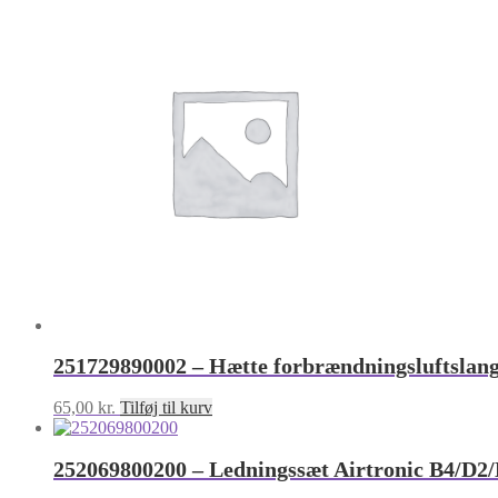
251729890002 – Hætte forbrændningsluftslan
65,00
kr.
Tilføj til kurv
252069800200 – Ledningssæt Airtronic B4/D2