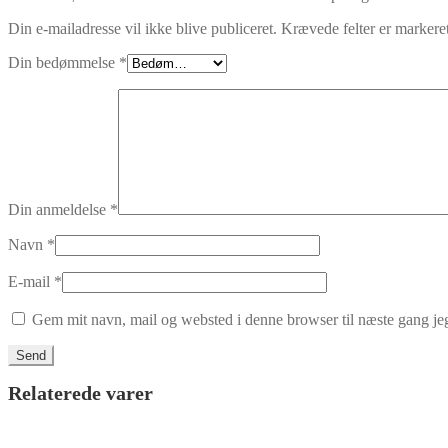
Din e-mailadresse vil ikke blive publiceret.
Krævede felter er marker
Din bedømmelse
*
0,00
kr.
0 varer
Din anmeldelse
*
Navn
*
E-mail
*
Gem mit navn, mail og websted i denne browser til næste gang j
Relaterede varer