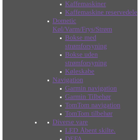
Kaffemaskiner
Kaffemaskine reservedele
Dometic
Køl/Varm/Frys/Strøm
Bokse med
strømforsyning
Bokse uden
strømforsyning
Køleskabe
Navigation
Garmin navigation
Garmin Tilbehør
TomTom navigation
TomTom tilbehør
Diverse vare
LED Åbent skilte.
DEFA