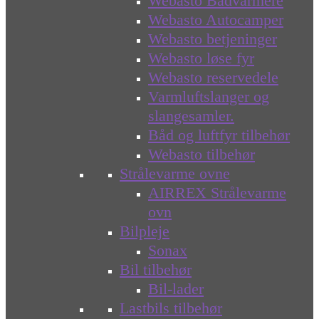
Webasto Bådvarmere
Webasto Autocamper
Webasto betjeninger
Webasto løse fyr
Webasto reservedele
Varmluftslanger og
slangesamler.
Båd og luftfyr tilbehør
Webasto tilbehør
Strålevarme ovne
AIRREX Strålevarme
ovn
Bilpleje
Sonax
Bil tilbehør
Bil-lader
Lastbils tilbehør