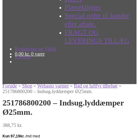
Plæneklipper
Special ordre til kunder
efter aftale.
FRAGT OG
LEVERINGS TILLÆG
Betingelser og Vilkår
0,00
kr.
0 varer
Kontakt
Forside
»
Shop
»
Webasto varmer
»
Båd og luftfyr tilbehør
»
251786800200 – Indsug.lyddæmper Ø25mm.
251786800200 – Indsug.lyddæmper
Ø25mm.
388,75
kr.