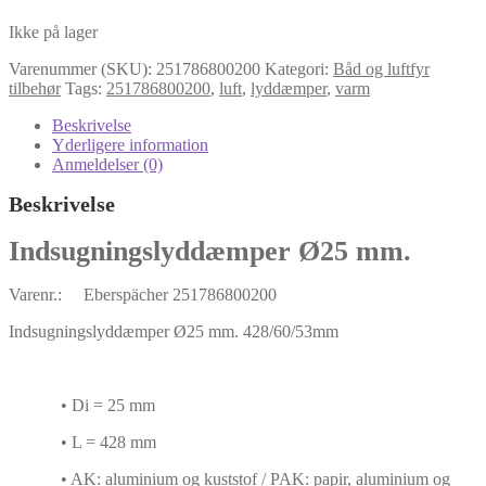
Ikke på lager
Varenummer (SKU):
251786800200
Kategori:
Båd og luftfyr
tilbehør
Tags:
251786800200
,
luft
,
lyddæmper
,
varm
Beskrivelse
Yderligere information
Anmeldelser (0)
Beskrivelse
Indsugningslyddæmper Ø25 mm.
Varenr.: Eberspächer 251786800200
Indsugningslyddæmper Ø25 mm. 428/60/53mm
• Di = 25 mm
• L = 428 mm
• AK: aluminium og kuststof / PAK: papir, aluminium og