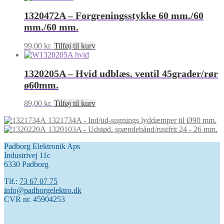
1320472A – Forgreningsstykke 60 mm./60
mm./60 mm.
99,00
kr.
Tilføj til kurv
1320205A – Hvid udblæs. ventil 45grader/rør
ø60mm.
89,00
kr.
Tilføj til kurv
1321734A - Ind/ud-sugnings lyddæmper til Ø90 mm.
1320103A - Udstød. spændebånd/rustfrit 24 - 26 mm.
Padborg Elektronik Aps
Industrivej 11c
6330 Padborg
Tlf.:
73 67 07 75
info@padborgelektro.dk
CVR nr. 45904253