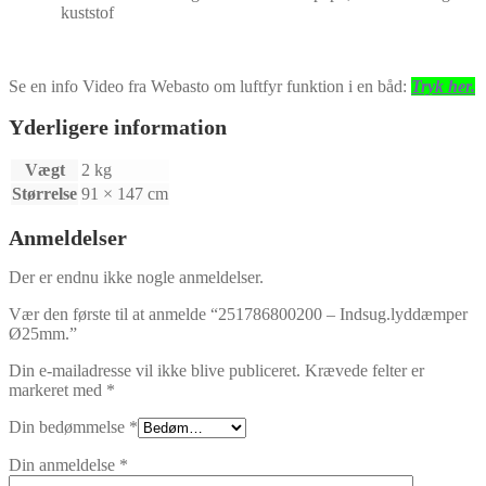
kuststof
Se en info Video fra Webasto om luftfyr funktion i en båd:
Tryk her.
Yderligere information
Vægt
2 kg
Størrelse
91 × 147 cm
Anmeldelser
Der er endnu ikke nogle anmeldelser.
Vær den første til at anmelde “251786800200 – Indsug.lyddæmper
Ø25mm.”
Din e-mailadresse vil ikke blive publiceret.
Krævede felter er
markeret med
*
Din bedømmelse
*
Din anmeldelse
*