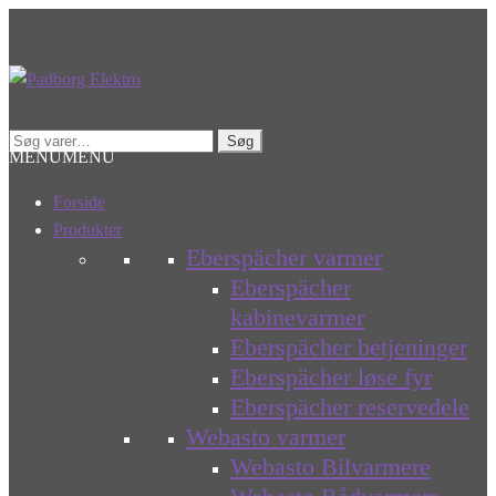
Spring
Spring
til
til
navigation
indhold
Søg
Søg
MENU
MENU
efter:
Forside
Produkter
Eberspächer varmer
Eberspächer
kabinevarmer
Eberspächer betjeninger
Eberspächer løse fyr
Eberspächer reservedele
Webasto varmer
Webasto Bilvarmere