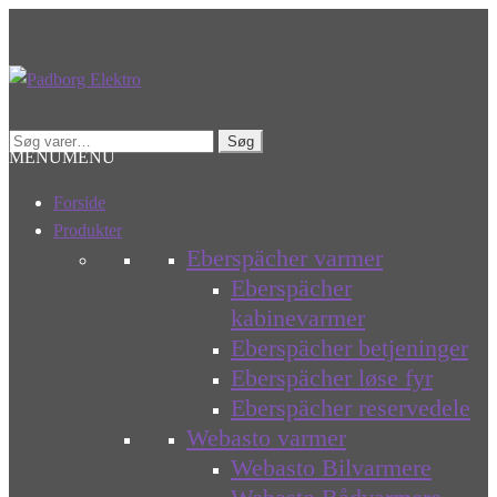
Spring
Spring
til
til
navigation
indhold
Søg
Søg
MENU
MENU
efter:
Forside
Produkter
Eberspächer varmer
Eberspächer
kabinevarmer
Eberspächer betjeninger
Eberspächer løse fyr
Eberspächer reservedele
Webasto varmer
Webasto Bilvarmere