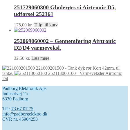
251729060300 Gløderørs si Airtronic D5,
udførsel 252361
175,00
kr.
Tilføj til kurv
252069060002 – Gennemføring Airtronic
D2/D4 varmeveksl.
32,50
kr.
Læs mere
221000201500 - Tank dyk rør Kort 42mm. til
tanke.
252113060100 - Varmeveksler Airtronic
D4
Padborg Elektronik Aps
Industrivej 11c
6330 Padborg
Tlf.:
73 67 07 75
info@padborgelektro.dk
CVR nr. 45904253