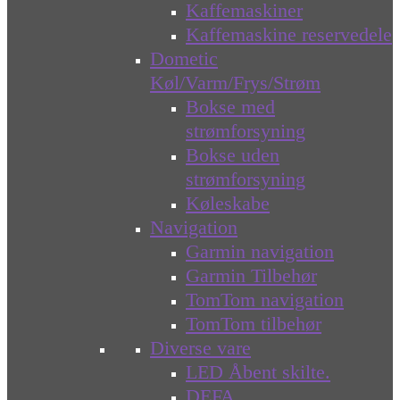
Kaffemaskiner
Kaffemaskine reservedele
Dometic
Køl/Varm/Frys/Strøm
Bokse med
strømforsyning
Bokse uden
strømforsyning
Køleskabe
Navigation
Garmin navigation
Garmin Tilbehør
TomTom navigation
TomTom tilbehør
Diverse vare
LED Åbent skilte.
DEFA