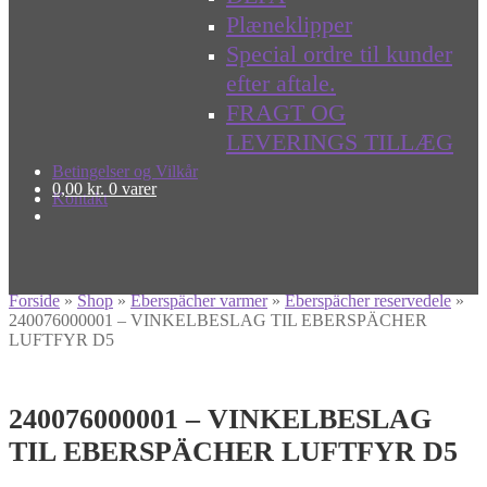
Plæneklipper
Special ordre til kunder
efter aftale.
FRAGT OG
LEVERINGS TILLÆG
Betingelser og Vilkår
0,00
kr.
0 varer
Kontakt
Forside
»
Shop
»
Eberspächer varmer
»
Eberspächer reservedele
»
240076000001 – VINKELBESLAG TIL EBERSPÄCHER
LUFTFYR D5
240076000001 – VINKELBESLAG
TIL EBERSPÄCHER LUFTFYR D5