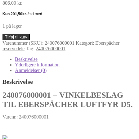
806,00
kr.
1 på lager
240076000001
Tilføj til kurv
-
Varenummer (SKU):
240076000001
Kategori:
Eberspächer
VINKELBESLAG
reservedele
Tag:
240076000001
TIL
EBERSPÄCHER
Beskrivelse
LUFTFYR
Yderligere information
D5
Anmeldelser (0)
antal
Beskrivelse
240076000001 – VINKELBESLAG
TIL EBERSPÄCHER LUFTFYR D5.
Varenr.: 240076000001