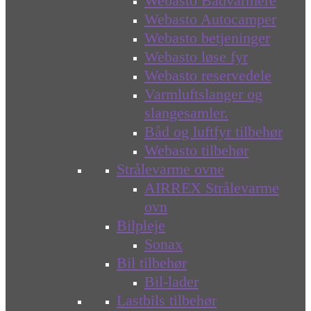
Webasto Bådvarmere
Webasto Autocamper
Webasto betjeninger
Webasto løse fyr
Webasto reservedele
Varmluftslanger og
slangesamler.
Båd og luftfyr tilbehør
Webasto tilbehør
Strålevarme ovne
AIRREX Strålevarme
ovn
Bilpleje
Sonax
Bil tilbehør
Bil-lader
Lastbils tilbehør