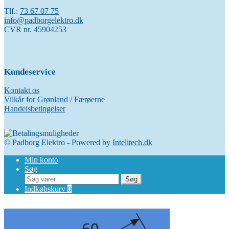
Tlf.:
73 67 07 75
info@padborgelektro.dk
CVR nr. 45904253
Kundeservice
Kontakt os
Vilkår for Grønland / Færøerne
Handelsbetingelser
© Padborg Elektro - Powered by
Intelitech.dk
Min konto
Søg
Søg
Søg
efter:
Indkøbskurv
0