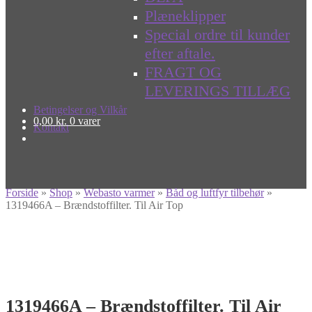
Plæneklipper
Special ordre til kunder
efter aftale.
FRAGT OG
LEVERINGS TILLÆG
Betingelser og Vilkår
0,00
kr.
0 varer
Kontakt
Forside
»
Shop
»
Webasto varmer
»
Båd og luftfyr tilbehør
»
1319466A – Brændstoffilter. Til Air Top
1319466A – Brændstoffilter. Til Air