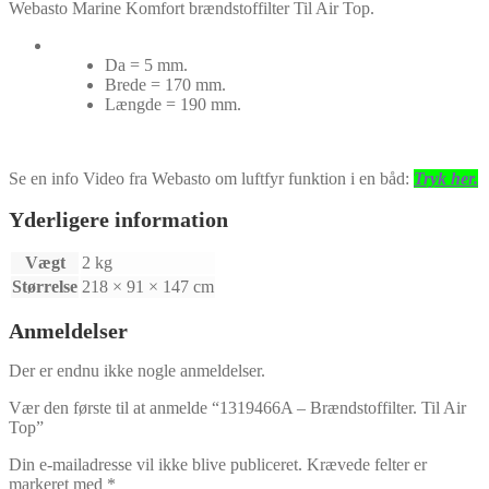
Webasto Marine Komfort brændstoffilter Til Air Top.
Da = 5 mm.
Brede = 170 mm.
Længde = 190 mm.
Se en info Video fra Webasto om luftfyr funktion i en båd:
Tryk her.
Yderligere information
Vægt
2 kg
Størrelse
218 × 91 × 147 cm
Anmeldelser
Der er endnu ikke nogle anmeldelser.
Vær den første til at anmelde “1319466A – Brændstoffilter. Til Air
Top”
Din e-mailadresse vil ikke blive publiceret.
Krævede felter er
markeret med
*