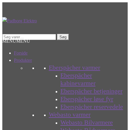
Spring
Spring
til
til
navigation
indhold
Søg
Søg
MENU
MENU
efter:
Forside
Produkter
Eberspächer varmer
Eberspächer
kabinevarmer
Eberspächer betjeninger
Eberspächer løse fyr
Eberspächer reservedele
Webasto varmer
Webasto Bilvarmere