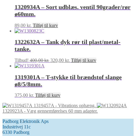
1320934A – Sort udblæs. ventil 90grader/rør
ø60mm.
89,00
kr.
Tilføj til kurv
1322632A – Tank dyk rør til plast/metal-
tanke.
Den
Den
Tilbud!
400,00
kr.
320,00
kr.
Tilføj til kurv
oprindelige
aktuelle
pris
pris
1319301A – T-stykke til brændstof slange
var:
er:
400,00 kr..
320,00 kr..
ø8/5/8mm.
375,00
kr.
Tilføj til kurv
1319457A - Vibrations ophæng.
1320923A - Væg gennemførelses 60 mm adapter.
Padborg Elektronik Aps
Industrivej 11c
6330 Padborg