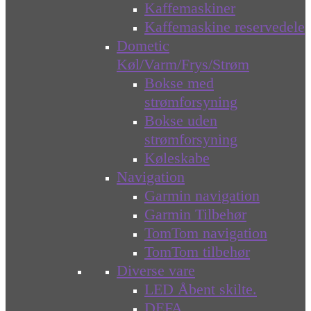
Kaffemaskiner
Kaffemaskine reservedele
Dometic
Køl/Varm/Frys/Strøm
Bokse med
strømforsyning
Bokse uden
strømforsyning
Køleskabe
Navigation
Garmin navigation
Garmin Tilbehør
TomTom navigation
TomTom tilbehør
Diverse vare
LED Åbent skilte.
DEFA