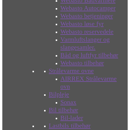
Webasto Bådvarmere
Webasto Autocamper
Webasto betjeninger
Webasto løse fyr
Webasto reservedele
Varmluftslanger og
slangesamler.
Båd og luftfyr tilbehør
Webasto tilbehør
Strålevarme ovne
AIRREX Strålevarme
ovn
Bilpleje
Sonax
Bil tilbehør
Bil-lader
Lastbils tilbehør