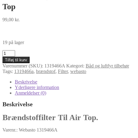
Top
99,00
kr.
19 på lager
1319466A
-
Tilføj til kurv
Brændstoffilter.
Varenummer (SKU):
1319466A
Kategori:
Båd og luftfyr tilbehør
Til
Tags:
1319466a
,
brændstof
,
Filter
,
webasto
Air
Top
Beskrivelse
antal
Yderligere information
Anmeldelser (0)
Beskrivelse
Brændstoffilter Til Air Top.
Varenr.: Webasto 1319466A