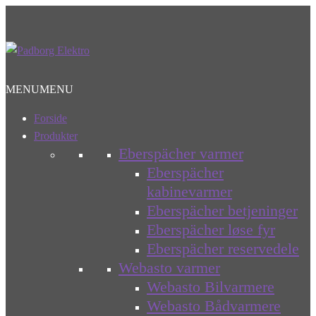
Spring
Spring
til
til
navigation
indhold
MENU
MENU
Forside
Produkter
Eberspächer varmer
Eberspächer
kabinevarmer
Eberspächer betjeninger
Eberspächer løse fyr
Eberspächer reservedele
Webasto varmer
Webasto Bilvarmere
Webasto Bådvarmere