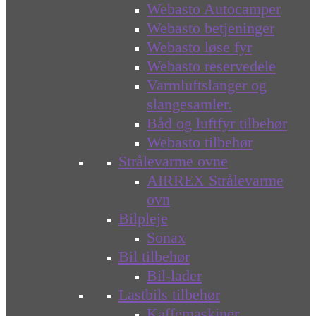
Webasto Autocamper
Webasto betjeninger
Webasto løse fyr
Webasto reservedele
Varmluftslanger og
slangesamler.
Båd og luftfyr tilbehør
Webasto tilbehør
Strålevarme ovne
AIRREX Strålevarme
ovn
Bilpleje
Sonax
Bil tilbehør
Bil-lader
Lastbils tilbehør
Kaffemaskiner