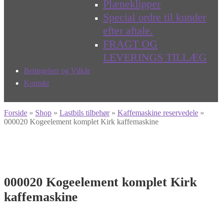
Plæneklipper
Special ordre til kunder
efter aftale.
FRAGT OG
LEVERINGS TILLÆG
Betingelser og Vilkår
Kontakt
Forside
»
Shop
»
Lastbils tilbehør
»
Kaffemaskine reservedele
»
000020 Kogeelement komplet Kirk kaffemaskine
000020 Kogeelement komplet Kirk
kaffemaskine