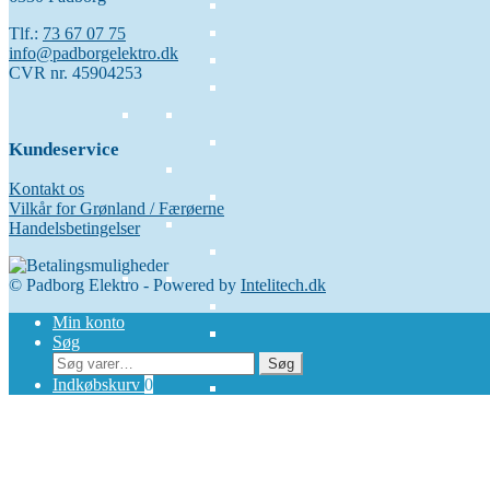
Tlf.:
73 67 07 75
info@padborgelektro.dk
CVR nr. 45904253
Kundeservice
Kontakt os
Vilkår for Grønland / Færøerne
Handelsbetingelser
© Padborg Elektro - Powered by
Intelitech.dk
Min konto
Søg
Søg
Søg
efter:
Indkøbskurv
0