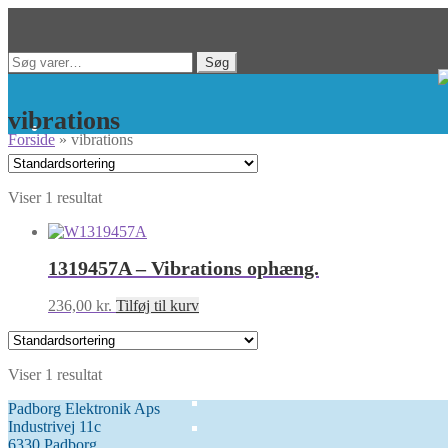
Spring
Spring
Søg
Søg
til
til
efter:
navigation
indhold
vibrations
Forside
»
vibrations
Viser 1 resultat
1319457A – Vibrations ophæng.
236,00
kr.
Tilføj til kurv
Viser 1 resultat
Padborg Elektronik Aps
Industrivej 11c
6330 Padborg