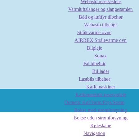
Webasto reservedele
Varmluftslanger og slangesamler.
Båd og luftfyr tilbehør
Webasto tilbehør
Strålevarme ovne
AIRREX Strålevarme ovn
Bilpleje
Sonax
Bil tilbehør
Bil-lader
Lastbils tilbehør
Kaffemaskiner
Kaffemaskine reservedele
Dometic Køl/Varm/Frys/Strøm
Bokse med strømforsyning
Bokse uden strømforsyning
Køleskabe
Navigation