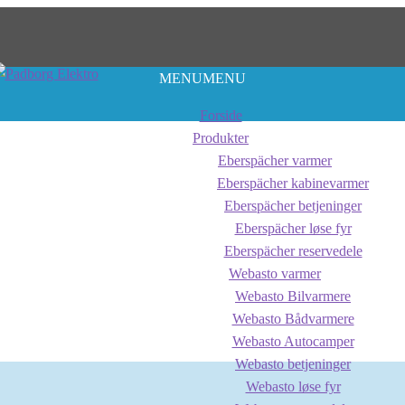
MENU
MENU
Forside
Produkter
Eberspächer varmer
Eberspächer kabinevarmer
Eberspächer betjeninger
Eberspächer løse fyr
Eberspächer reservedele
Webasto varmer
Webasto Bilvarmere
Webasto Bådvarmere
Webasto Autocamper
Webasto betjeninger
Webasto løse fyr