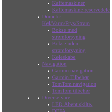
Kaffemaskiner
Kaffemaskine reservedele
Dometic
Køl/Varm/Frys/Strøm
Bokse med
strømforsyning
Bokse uden
strømforsyning
Køleskabe
Navigation
Garmin navigation
Garmin Tilbehør
TomTom navigation
TomTom tilbehør
Diverse vare
LED Åbent skilte.
DEFA