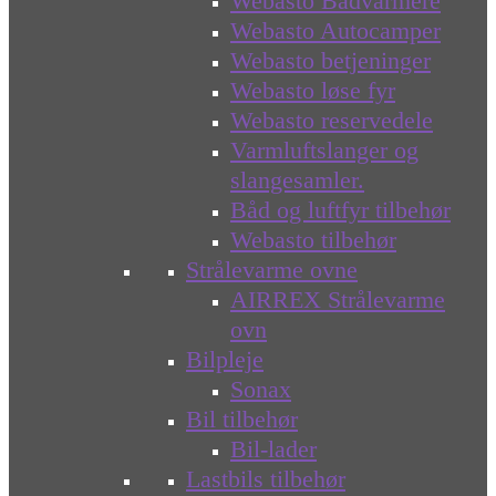
Webasto Bådvarmere
Webasto Autocamper
Webasto betjeninger
Webasto løse fyr
Webasto reservedele
Varmluftslanger og
slangesamler.
Båd og luftfyr tilbehør
Webasto tilbehør
Strålevarme ovne
AIRREX Strålevarme
ovn
Bilpleje
Sonax
Bil tilbehør
Bil-lader
Lastbils tilbehør