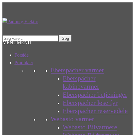
Spring
Spring
til
til
navigation
indhold
Søg
Søg
MENU
MENU
efter:
Forside
Produkter
Eberspächer varmer
Eberspächer
kabinevarmer
Eberspächer betjeninger
Eberspächer løse fyr
Eberspächer reservedele
Webasto varmer
Webasto Bilvarmere