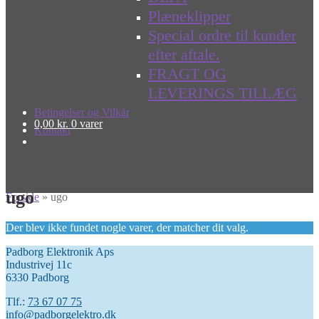
Plæneklipper
Special ordre til kunder
efter aftale.
FRAGT OG
LEVERINGS TILLÆG
Betingelser og Vilkår
0,00
kr.
0 varer
Kontakt
ugo
Forside
»
ugo
Der blev ikke fundet nogle varer, der matcher dit valg.
Padborg Elektronik Aps
Industrivej 11c
6330 Padborg
Tlf.:
73 67 07 75
info@padborgelektro.dk