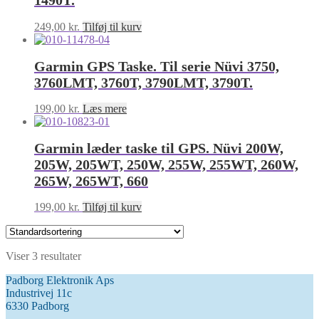
1490T.
249,00
kr.
Tilføj til kurv
Garmin GPS Taske. Til serie Nüvi 3750,
3760LMT, 3760T, 3790LMT, 3790T.
199,00
kr.
Læs mere
Garmin læder taske til GPS. Nüvi 200W,
205W, 205WT, 250W, 255W, 255WT, 260W,
265W, 265WT, 660
199,00
kr.
Tilføj til kurv
Viser 3 resultater
Padborg Elektronik Aps
Industrivej 11c
6330 Padborg