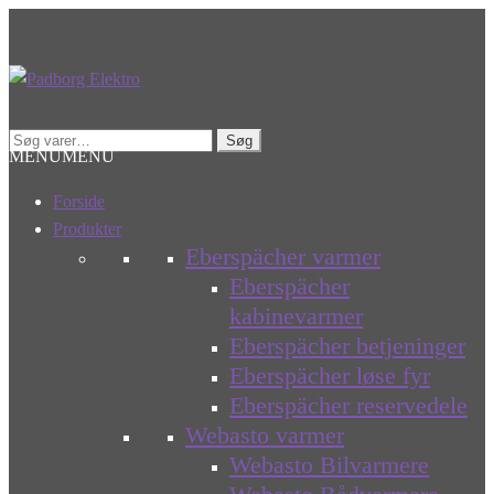
Spring
Spring
til
til
navigation
indhold
Søg
Søg
MENU
MENU
efter:
Forside
Produkter
Eberspächer varmer
Eberspächer
kabinevarmer
Eberspächer betjeninger
Eberspächer løse fyr
Eberspächer reservedele
Webasto varmer
Webasto Bilvarmere