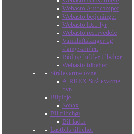
Webasto Bådvarmere
Webasto Autocamper
Webasto betjeninger
Webasto løse fyr
Webasto reservedele
Varmluftslanger og
slangesamler.
Båd og luftfyr tilbehør
Webasto tilbehør
Strålevarme ovne
AIRREX Strålevarme
ovn
Bilpleje
Sonax
Bil tilbehør
Bil-lader
Lastbils tilbehør