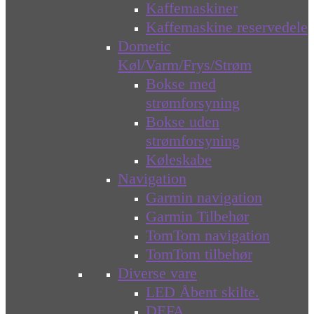
Kaffemaskiner
Kaffemaskine reservedele
Dometic
Køl/Varm/Frys/Strøm
Bokse med
strømforsyning
Bokse uden
strømforsyning
Køleskabe
Navigation
Garmin navigation
Garmin Tilbehør
TomTom navigation
TomTom tilbehør
Diverse vare
LED Åbent skilte.
DEFA