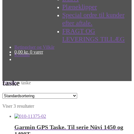
Plæneklipper
Special ordre til kunder
efter aftale.
FRAGT OG
LEVERINGS TILLÆG
Betingelser og Vilkår
0,00
kr.
0 varer
Kontakt
taske
Forside
»
taske
Viser 3 resultater
Garmin GPS Taske. Til serie Nüvi 1450 og