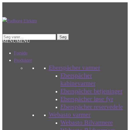
Spring
Spring
til
til
navigation
indhold
Søg
Søg
MENU
MENU
efter:
Forside
Produkter
Eberspächer varmer
Eberspächer
kabinevarmer
Eberspächer betjeninger
Eberspächer løse fyr
Eberspächer reservedele
Webasto varmer
Webasto Bilvarmere