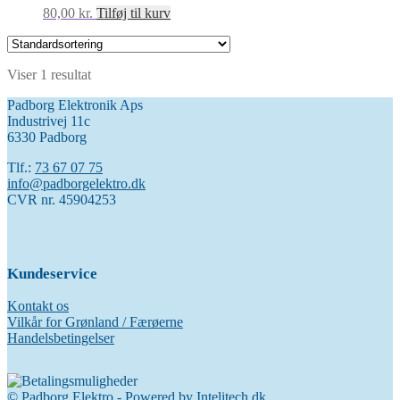
80,00
kr.
Tilføj til kurv
Viser 1 resultat
Padborg Elektronik Aps
Industrivej 11c
6330 Padborg
Tlf.:
73 67 07 75
info@padborgelektro.dk
CVR nr. 45904253
Kundeservice
Kontakt os
Vilkår for Grønland / Færøerne
Handelsbetingelser
© Padborg Elektro - Powered by
Intelitech.dk