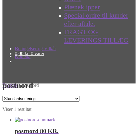
Plæneklipper
Special ordre til kunder
efter aftale.
FRAGT OG
LEVERINGS TILLÆG
Betingelser og Vilkår
0,00
kr.
0 varer
Kontakt
postnord
Forside
»
postnord
Viser 1 resultat
postnord 80 KR.