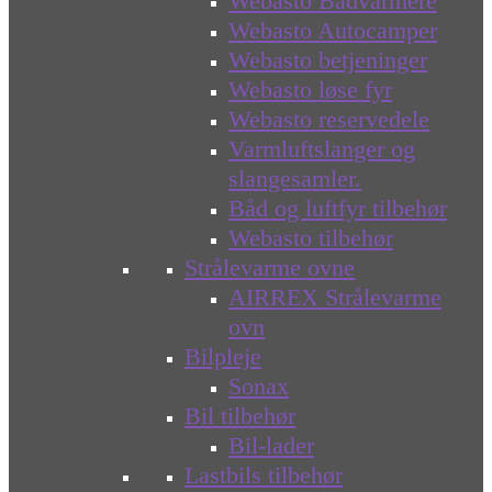
Webasto Bådvarmere
Webasto Autocamper
Webasto betjeninger
Webasto løse fyr
Webasto reservedele
Varmluftslanger og
slangesamler.
Båd og luftfyr tilbehør
Webasto tilbehør
Strålevarme ovne
AIRREX Strålevarme
ovn
Bilpleje
Sonax
Bil tilbehør
Bil-lader
Lastbils tilbehør