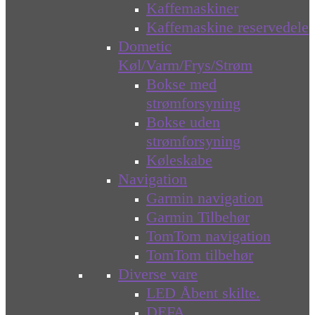
Kaffemaskiner
Kaffemaskine reservedele
Dometic
Køl/Varm/Frys/Strøm
Bokse med
strømforsyning
Bokse uden
strømforsyning
Køleskabe
Navigation
Garmin navigation
Garmin Tilbehør
TomTom navigation
TomTom tilbehør
Diverse vare
LED Åbent skilte.
DEFA