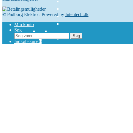
© Padborg Elektro - Powered by
Intelitech.dk
Min konto
Søg
Søg
Søg
efter:
Indkøbskurv
0