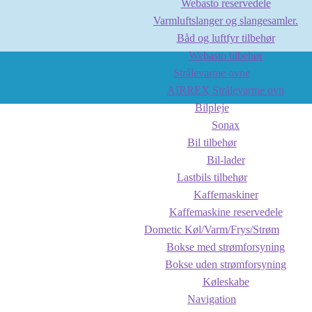
Webasto reservedele
Varmluftslanger og slangesamler.
Båd og luftfyr tilbehør
Webasto tilbehør
Strålevarme ovne
AIRREX Strålevarme ovn
Bilpleje
Sonax
Bil tilbehør
Bil-lader
Lastbils tilbehør
Kaffemaskiner
Kaffemaskine reservedele
Dometic Køl/Varm/Frys/Strøm
Bokse med strømforsyning
Bokse uden strømforsyning
Køleskabe
Navigation