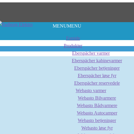
MENU
MENU
Forside
Produkter
Eberspächer varmer
Eberspächer kabinevarmer
Eberspächer betjeninger
Eberspächer løse fyr
Eberspächer reservedele
Webasto varmer
Webasto Bilvarmere
Webasto Bådvarmere
Webasto Autocamper
Webasto betjeninger
Webasto løse fyr