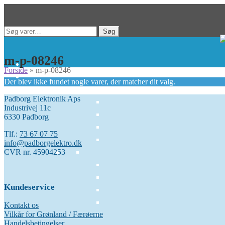
Spring
Spring
Søg
Søg
til
til
efter:
navigation
indhold
m-p-08246
Forside
»
m-p-08246
Der blev ikke fundet nogle varer, der matcher dit valg.
Padborg Elektronik Aps
Industrivej 11c
6330 Padborg
Tlf.:
73 67 07 75
info@padborgelektro.dk
CVR nr. 45904253
Kundeservice
Kontakt os
Vilkår for Grønland / Færøerne
Handelsbetingelser