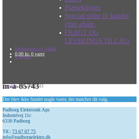
Plæneklipper
Special ordre til kunder
efter aftale.
FRAGT OG
LEVERINGS TILLÆG
Betingelser og Vilkår
0,00
kr.
0 varer
Kontakt
m-a-85743
Forside
»
m-a-85743
Der blev ikke fundet nogle varer, der matcher dit valg.
Padborg Elektronik Aps
Industrivej 11c
6330 Padborg
Tlf.:
73 67 07 75
info@padborgelektro.dk