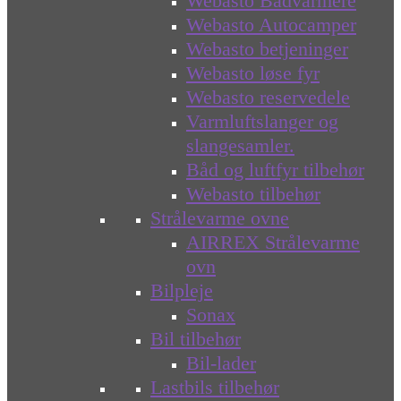
Webasto Bådvarmere
Webasto Autocamper
Webasto betjeninger
Webasto løse fyr
Webasto reservedele
Varmluftslanger og
slangesamler.
Båd og luftfyr tilbehør
Webasto tilbehør
Strålevarme ovne
AIRREX Strålevarme
ovn
Bilpleje
Sonax
Bil tilbehør
Bil-lader
Lastbils tilbehør