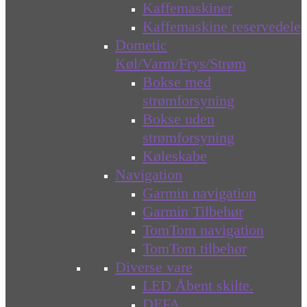
Kaffemaskiner
Kaffemaskine reservedele
Dometic
Køl/Varm/Frys/Strøm
Bokse med
strømforsyning
Bokse uden
strømforsyning
Køleskabe
Navigation
Garmin navigation
Garmin Tilbehør
TomTom navigation
TomTom tilbehør
Diverse vare
LED Åbent skilte.
DEFA