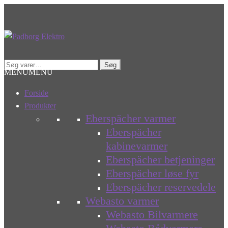
Spring
Spring
til
til
navigation
indhold
Søg
Søg
MENU
MENU
efter:
Forside
Produkter
Eberspächer varmer
Eberspächer
kabinevarmer
Eberspächer betjeninger
Eberspächer løse fyr
Eberspächer reservedele
Webasto varmer
Webasto Bilvarmere