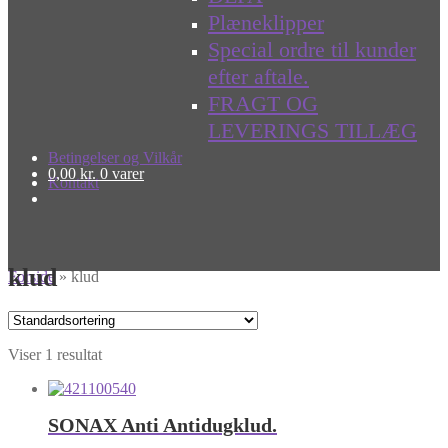
Plæneklipper
Special ordre til kunder
efter aftale.
FRAGT OG
LEVERINGS TILLÆG
Betingelser og Vilkår
0,00
kr.
0 varer
Kontakt
klud
Forside
»
klud
Viser 1 resultat
SONAX Anti Antidugklud.