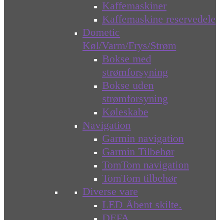
Kaffemaskiner
Kaffemaskine reservedele
Dometic
Køl/Varm/Frys/Strøm
Bokse med
strømforsyning
Bokse uden
strømforsyning
Køleskabe
Navigation
Garmin navigation
Garmin Tilbehør
TomTom navigation
TomTom tilbehør
Diverse vare
LED Åbent skilte.
DEFA