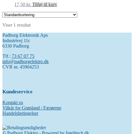
17,50
kr.
Tilføj til kurv
Viser 1 resultat
Padborg Elektronik Aps
Industrivej 11c
6330 Padborg
Tlf.:
73 67 07 75
info@padborgelektro.dk
CVR nr. 45904253
Kundeservice
Kontakt os
Vilkår for Grønland / Færøerne
Handelsbetingelser
© Padborg Elektro - Powered by
Intelitech.dk