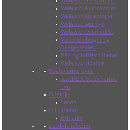
Webasto Bådvarmere
Webasto Autocamper
Webasto betjeninger
Webasto løse fyr
Webasto reservedele
Varmluftslanger og
slangesamler.
Båd og luftfyr tilbehør
Webasto tilbehør
Strålevarme ovne
AIRREX Strålevarme
ovn
Bilpleje
Sonax
Bil tilbehør
Bil-lader
Lastbils tilbehør