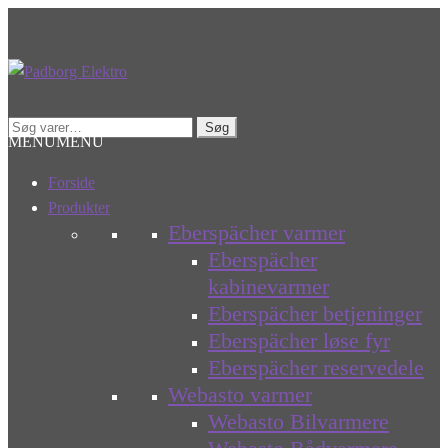
Spring
Spring
til
til
navigation
indhold
Søg
Søg
MENU
MENU
efter:
Forside
Produkter
Eberspächer varmer
Eberspächer
kabinevarmer
Eberspächer betjeninger
Eberspächer løse fyr
Eberspächer reservedele
Webasto varmer
Webasto Bilvarmere