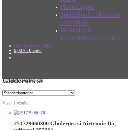
Plæneklipper
Special ordre til kunder
efter aftale.
FRAGT OG
LEVERINGS TILLÆG
Betingelser og Vilkår
0,00
kr.
0 varer
Kontakt
Gløderørs si
Forside
»
Gløderørs si
Viser 1 resultat
251729060300 Gløderørs si Airtronic D5,