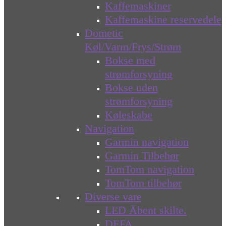
Kaffemaskiner
Kaffemaskine reservedele
Dometic
Køl/Varm/Frys/Strøm
Bokse med
strømforsyning
Bokse uden
strømforsyning
Køleskabe
Navigation
Garmin navigation
Garmin Tilbehør
TomTom navigation
TomTom tilbehør
Diverse vare
LED Åbent skilte.
DEFA