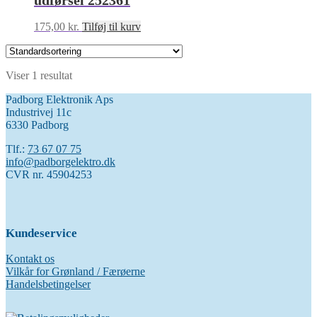
udførsel 252361
175,00
kr.
Tilføj til kurv
Viser 1 resultat
Padborg Elektronik Aps
Industrivej 11c
6330 Padborg
Tlf.:
73 67 07 75
info@padborgelektro.dk
CVR nr. 45904253
Kundeservice
Kontakt os
Vilkår for Grønland / Færøerne
Handelsbetingelser