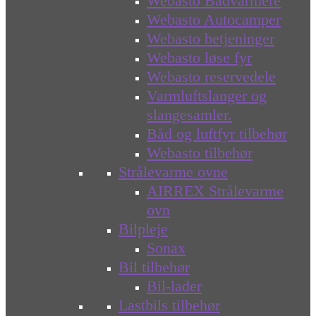
Webasto Bådvarmere
Webasto Autocamper
Webasto betjeninger
Webasto løse fyr
Webasto reservedele
Varmluftslanger og
slangesamler.
Båd og luftfyr tilbehør
Webasto tilbehør
Strålevarme ovne
AIRREX Strålevarme
ovn
Bilpleje
Sonax
Bil tilbehør
Bil-lader
Lastbils tilbehør