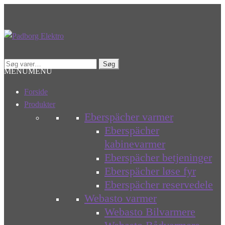
Spring
Spring
til
til
navigation
indhold
Søg
Søg
MENU
MENU
efter:
Forside
Produkter
Eberspächer varmer
Eberspächer
kabinevarmer
Eberspächer betjeninger
Eberspächer løse fyr
Eberspächer reservedele
Webasto varmer
Webasto Bilvarmere