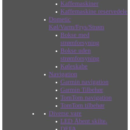
Kaffemaskiner
Kaffemaskine reservedele
Dometic
Køl/Varm/Frys/Strøm
Bokse med
strømforsyning
Bokse uden
strømforsyning
Køleskabe
Navigation
Garmin navigation
Garmin Tilbehør
TomTom navigation
TomTom tilbehør
Diverse vare
LED Åbent skilte.
DEFA