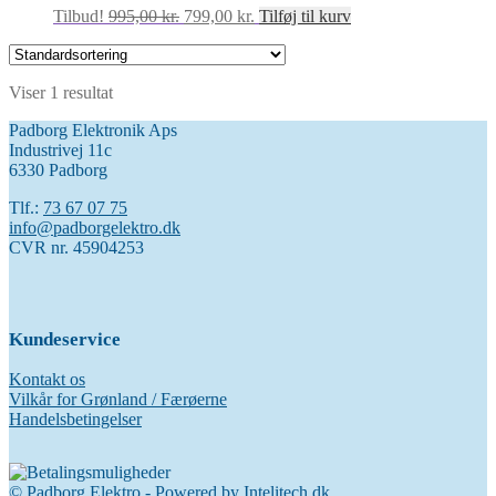
Den
Den
Tilbud!
995,00
kr.
799,00
kr.
Tilføj til kurv
oprindelige
aktuelle
pris
pris
var:
er:
Viser 1 resultat
995,00 kr..
799,00 kr..
Padborg Elektronik Aps
Industrivej 11c
6330 Padborg
Tlf.:
73 67 07 75
info@padborgelektro.dk
CVR nr. 45904253
Kundeservice
Kontakt os
Vilkår for Grønland / Færøerne
Handelsbetingelser
© Padborg Elektro - Powered by
Intelitech.dk