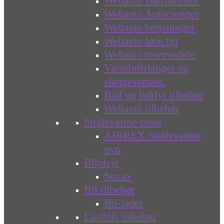
Webasto Bådvarmere
Webasto Autocamper
Webasto betjeninger
Webasto løse fyr
Webasto reservedele
Varmluftslanger og
slangesamler.
Båd og luftfyr tilbehør
Webasto tilbehør
Strålevarme ovne
AIRREX Strålevarme
ovn
Bilpleje
Sonax
Bil tilbehør
Bil-lader
Lastbils tilbehør