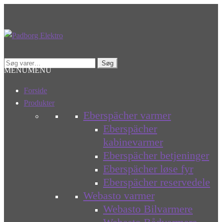
Spring
Spring
til
til
navigation
indhold
Søg
Søg
MENU
MENU
efter:
Forside
Produkter
Eberspächer varmer
Eberspächer
kabinevarmer
Eberspächer betjeninger
Eberspächer løse fyr
Eberspächer reservedele
Webasto varmer
Webasto Bilvarmere