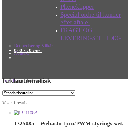
Plæneklipper
Special ordre til kunder
efter aftale.
FRAGT OG
LEVERINGS TILLÆG
Betingelser og Vilkår
0,00
kr.
0 varer
Kontakt
fuldautomatisk
Forside
»
fuldautomatisk
Viser 1 resultat
1325085 – Webasto Ipcu/PWM styrings sæt.