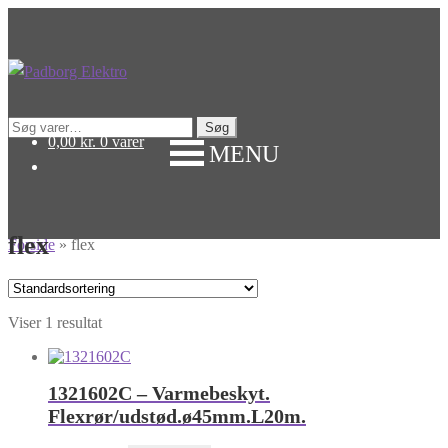
Spring
Spring
til
til
navigation
indhold
Søg
Søg
0,00
kr.
0 varer
MENU
efter:
flex
Forside
»
flex
Viser 1 resultat
1321602C – Varmebeskyt.
Flexrør/udstød.ø45mm.L20m.