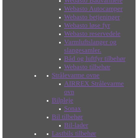
Webasto Bådvarmere
Webasto Autocamper
Webasto betjeninger
Webasto løse fyr
Webasto reservedele
Varmluftslanger og
slangesamler.
Båd og luftfyr tilbehør
Webasto tilbehør
Strålevarme ovne
AIRREX Strålevarme
ovn
Bilpleje
Sonax
Bil tilbehør
Bil-lader
Lastbils tilbehør