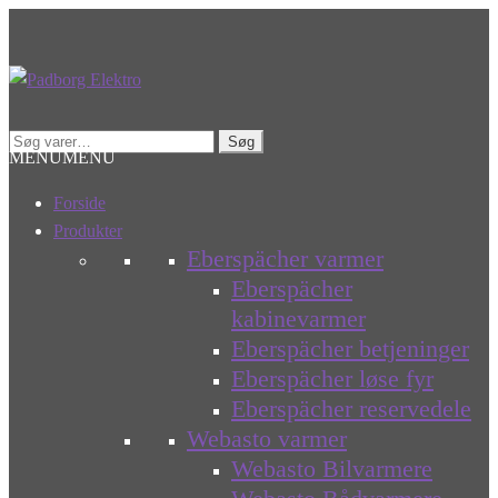
Spring
Spring
til
til
navigation
indhold
Søg
Søg
MENU
MENU
efter:
Forside
Produkter
Eberspächer varmer
Eberspächer
kabinevarmer
Eberspächer betjeninger
Eberspächer løse fyr
Eberspächer reservedele
Webasto varmer
Webasto Bilvarmere