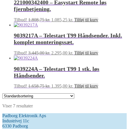
221000342400 – Easystart Remote løs
var:
er:
2.470,00 kr..
2.199,00 kr..
fjernbetjening.
Den
Den
Tilbud!
1.808,75
kr.
1.085,25
kr.
Tilføj til kurv
oprindelige
aktuelle
pris
pris
9039217A – Telestart T99 Håndsender. Inkl.
var:
er:
1.808,75 kr..
1.085,25 kr..
komplet monteringssæt.
Den
Den
Tilbud!
3.445,00
kr.
2.295,00
kr.
Tilføj til kurv
oprindelige
aktuelle
pris
pris
9039224A – Telestart T99 1 stk. løs
var:
er:
3.445,00 kr..
2.295,00 kr..
Håndsender.
Den
Den
Tilbud!
1.658,75
kr.
1.395,00
kr.
Tilføj til kurv
oprindelige
aktuelle
pris
pris
var:
er:
Viser 7 resultater
1.658,75 kr..
1.395,00 kr..
Padborg Elektronik Aps
Industrivej 11c
6330 Padborg