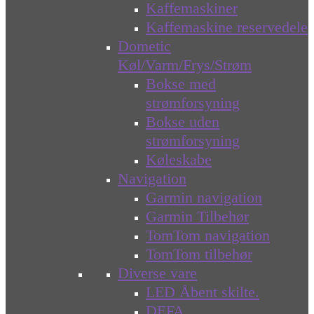
Kaffemaskiner
Kaffemaskine reservedele
Dometic
Køl/Varm/Frys/Strøm
Bokse med
strømforsyning
Bokse uden
strømforsyning
Køleskabe
Navigation
Garmin navigation
Garmin Tilbehør
TomTom navigation
TomTom tilbehør
Diverse vare
LED Åbent skilte.
DEFA