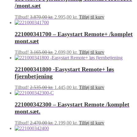
/mont.sæt
Den
Den
Tilbud!
3.870,00
kr.
2.995,00
kr.
Tilføj til kurv
oprindelige
aktuelle
pris
pris
221000341700 – Easystart Remote+ /komplet
var:
er:
3.870,00 kr..
2.995,00 kr..
mont.sæt
Den
Den
Tilbud!
3.165,00
kr.
2.699,00
kr.
Tilføj til kurv
oprindelige
aktuelle
pris
pris
221000341800 -Easystart Remote+ løs
var:
er:
3.165,00 kr..
2.699,00 kr..
fjernbetjening
Den
Den
Tilbud!
2.535,00
kr.
1.445,00
kr.
Tilføj til kurv
oprindelige
aktuelle
pris
pris
221000342300 – Easystart Remote /komplet
var:
er:
2.535,00 kr..
1.445,00 kr..
mont.sæt.
Den
Den
Tilbud!
2.470,00
kr.
2.199,00
kr.
Tilføj til kurv
oprindelige
aktuelle
pris
pris