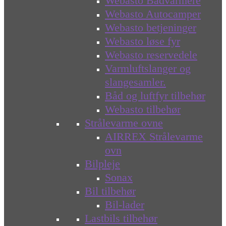
Webasto Bådvarmere
Webasto Autocamper
Webasto betjeninger
Webasto løse fyr
Webasto reservedele
Varmluftslanger og
slangesamler.
Båd og luftfyr tilbehør
Webasto tilbehør
Strålevarme ovne
AIRREX Strålevarme
ovn
Bilpleje
Sonax
Bil tilbehør
Bil-lader
Lastbils tilbehør