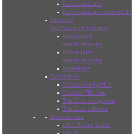
Kaffemaskiner
Kaffemaskine reservedele
Dometic
Køl/Varm/Frys/Strøm
Bokse med
strømforsyning
Bokse uden
strømforsyning
Køleskabe
Navigation
Garmin navigation
Garmin Tilbehør
TomTom navigation
TomTom tilbehør
Diverse vare
LED Åbent skilte.
DEFA