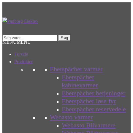
Spring
Spring
til
til
navigation
indhold
Søg
Søg
MENU
MENU
efter:
Forside
Produkter
Eberspächer varmer
Eberspächer
kabinevarmer
Eberspächer betjeninger
Eberspächer løse fyr
Eberspächer reservedele
Webasto varmer
Webasto Bilvarmere