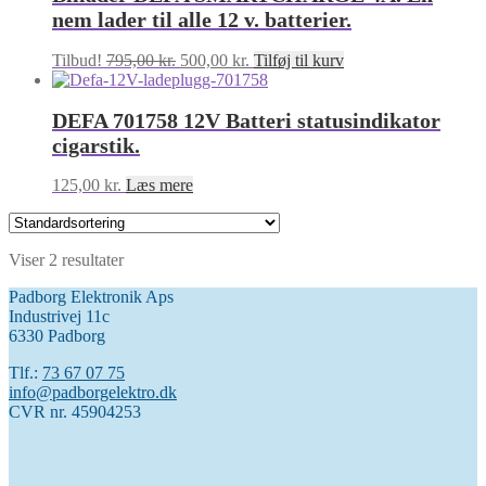
nem lader til alle 12 v. batterier.
Den
Den
Tilbud!
795,00
kr.
500,00
kr.
Tilføj til kurv
oprindelige
aktuelle
pris
pris
DEFA 701758 12V Batteri statusindikator
var:
er:
795,00 kr..
500,00 kr..
cigarstik.
125,00
kr.
Læs mere
Viser 2 resultater
Padborg Elektronik Aps
Industrivej 11c
6330 Padborg
Tlf.:
73 67 07 75
info@padborgelektro.dk
CVR nr. 45904253