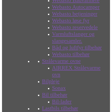
Webasto Bådvarmere
Webasto Autocamper
Webasto betjeninger
Webasto løse fyr
Webasto reservedele
Varmluftslanger og
slangesamler.
Båd og luftfyr tilbehør
Webasto tilbehør
Strålevarme ovne
AIRREX Strålevarme
ovn
Bilpleje
Sonax
Bil tilbehør
Bil-lader
Lastbils tilbehør