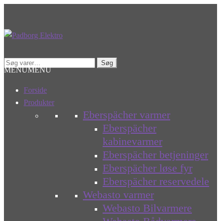
Spring
Spring
til
til
navigation
indhold
Søg
Søg
MENU
MENU
efter:
Forside
Produkter
Eberspächer varmer
Eberspächer
kabinevarmer
Eberspächer betjeninger
Eberspächer løse fyr
Eberspächer reservedele
Webasto varmer
Webasto Bilvarmere