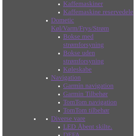
Kaffemaskiner
Kaffemaskine reservedele
Dometic
Køl/Varm/Frys/Strøm
Bokse med
strømforsyning
Bokse uden
strømforsyning
Køleskabe
Navigation
Garmin navigation
Garmin Tilbehør
TomTom navigation
TomTom tilbehør
Diverse vare
LED Åbent skilte.
DEFA