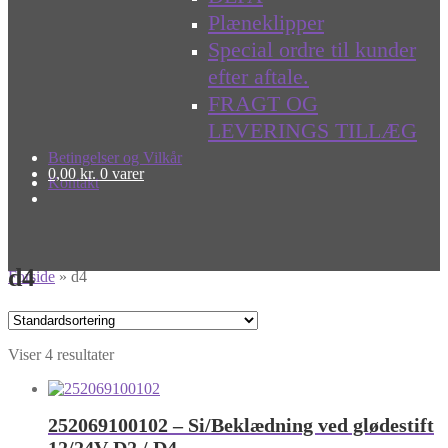
Plæneklipper
Special ordre til kunder
efter aftale.
FRAGT OG
LEVERINGS TILLÆG
Betingelser og Vilkår
0,00
kr.
0 varer
Kontakt
d4
Forside
»
d4
Viser 4 resultater
252069100102 – Si/Beklædning ved glødestift