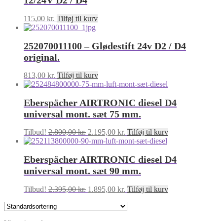
12/24V D2 / D4
115,00
kr.
Tilføj til kurv
252070011100 – Glødestift 24v D2 / D4
original.
813,00
kr.
Tilføj til kurv
Eberspächer AIRTRONIC diesel D4
universal mont. sæt 75 mm.
Den
Den
Tilbud!
2.800,00
kr.
2.195,00
kr.
Tilføj til kurv
oprindelige
aktuelle
pris
pris
Eberspächer AIRTRONIC diesel D4
var:
er:
2.800,00 kr..
2.195,00 kr..
universal mont. sæt 90 mm.
Den
Den
Tilbud!
2.395,00
kr.
1.895,00
kr.
Tilføj til kurv
oprindelige
aktuelle
pris
pris
var:
er: