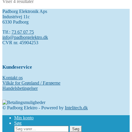
Viser 4 resultater
2.395,00 kr..
1.895,00 kr..
Padborg Elektronik Aps
Industrivej 11c
6330 Padborg
Tlf.:
73 67 07 75
info@padborgelektro.dk
CVR nr. 45904253
Kundeservice
Kontakt os
Vilkår for Grønland / Færøerne
Handelsbetingelser
© Padborg Elektro - Powered by
Intelitech.dk
Min konto
Søg
Søg
Søg