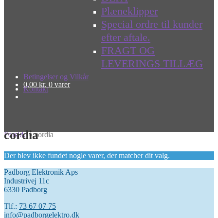
Plæneklipper
Special ordre til kunder
efter aftale.
FRAGT OG
LEVERINGS TILLÆG
Betingelser og Vilkår
0,00
kr.
0 varer
Kontakt
cordia
Forside
»
cordia
Der blev ikke fundet nogle varer, der matcher dit valg.
Padborg Elektronik Aps
Industrivej 11c
6330 Padborg
Tlf.:
73 67 07 75
info@padborgelektro.dk