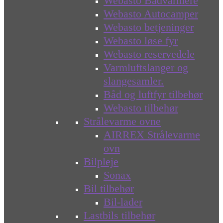
Webasto Bådvarmere
Webasto Autocamper
Webasto betjeninger
Webasto løse fyr
Webasto reservedele
Varmluftslanger og
slangesamler.
Båd og luftfyr tilbehør
Webasto tilbehør
Strålevarme ovne
AIRREX Strålevarme
ovn
Bilpleje
Sonax
Bil tilbehør
Bil-lader
Lastbils tilbehør