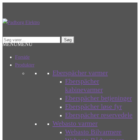
Spring
Spring
til
til
navigation
indhold
Søg
Søg
MENU
MENU
efter:
Forside
Produkter
Eberspächer varmer
Eberspächer
kabinevarmer
Eberspächer betjeninger
Eberspächer løse fyr
Eberspächer reservedele
Webasto varmer
Webasto Bilvarmere