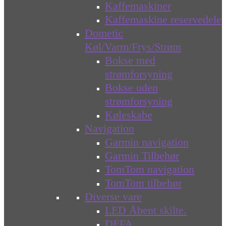
Kaffemaskiner
Kaffemaskine reservedele
Dometic
Køl/Varm/Frys/Strøm
Bokse med
strømforsyning
Bokse uden
strømforsyning
Køleskabe
Navigation
Garmin navigation
Garmin Tilbehør
TomTom navigation
TomTom tilbehør
Diverse vare
LED Åbent skilte.
DEFA