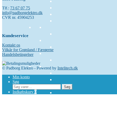
Tlf.:
73 67 07 75
info@padborgelektro.dk
CVR nr. 45904253
Kundeservice
Kontakt os
Vilkår for Grønland / Færøerne
Handelsbetingelser
© Padborg Elektro - Powered by
Intelitech.dk
Min konto
Søg
Søg
Søg
efter:
Indkøbskurv
0