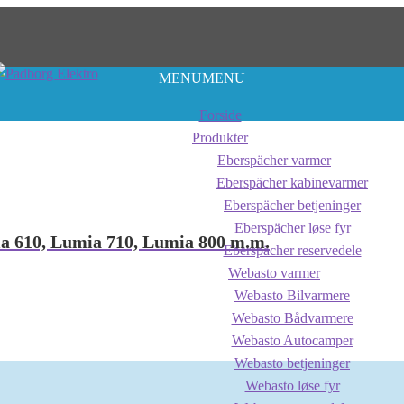
MENU
MENU
Forside
Produkter
Eberspächer varmer
Eberspächer kabinevarmer
Eberspächer betjeninger
Eberspächer løse fyr
a 610, Lumia 710, Lumia 800 m.m.
Eberspächer reservedele
Webasto varmer
Webasto Bilvarmere
Webasto Bådvarmere
Webasto Autocamper
Webasto betjeninger
Webasto løse fyr