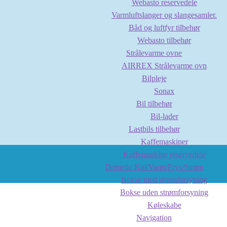
Webasto reservedele
Varmluftslanger og slangesamler.
Båd og luftfyr tilbehør
Webasto tilbehør
Strålevarme ovne
AIRREX Strålevarme ovn
Bilpleje
Sonax
Bil tilbehør
Bil-lader
Lastbils tilbehør
Kaffemaskiner
Kaffemaskine reservedele
Dometic Køl/Varm/Frys/Strøm
Bokse med strømforsyning
Bokse uden strømforsyning
Køleskabe
Navigation