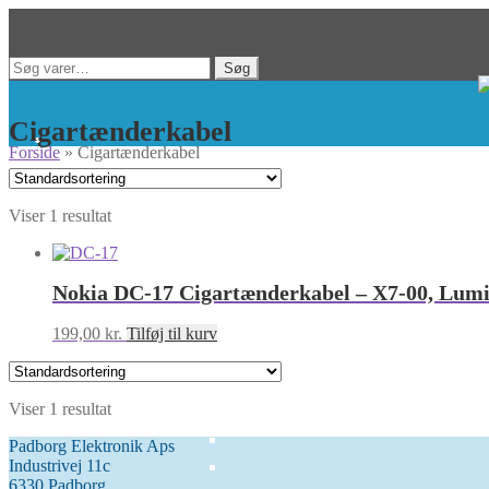
Spring
Spring
Søg
Søg
til
til
efter:
navigation
indhold
Cigartænderkabel
Forside
»
Cigartænderkabel
Viser 1 resultat
Nokia DC-17 Cigartænderkabel – X7-00, Lumi
199,00
kr.
Tilføj til kurv
Viser 1 resultat
Padborg Elektronik Aps
Industrivej 11c
6330 Padborg