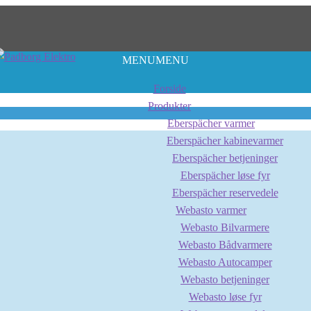
MENU
MENU
Forside
Produkter
Eberspächer varmer
Eberspächer kabinevarmer
Eberspächer betjeninger
Eberspächer løse fyr
Eberspächer reservedele
Webasto varmer
Webasto Bilvarmere
Webasto Bådvarmere
Webasto Autocamper
Webasto betjeninger
Webasto løse fyr