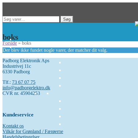
Spring
Spring
Søg
Søg
til
til
efter:
navigation
indhold
boks
Forside
»
boks
Der blev ikke fundet nogle varer, der matcher dit valg.
Padborg Elektronik Aps
Industrivej 11c
6330 Padborg
Tlf.:
73 67 07 75
info@padborgelektro.dk
CVR nr. 45904253
Kundeservice
Kontakt os
Vilkår for Grønland / Færøerne
Handelsbetingelser