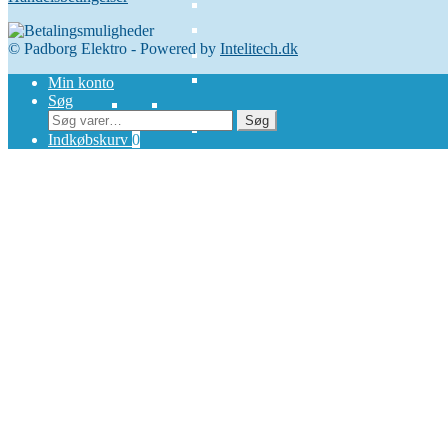
© Padborg Elektro - Powered by
Intelitech.dk
Min konto
Søg
Søg
Søg
efter:
Indkøbskurv
0