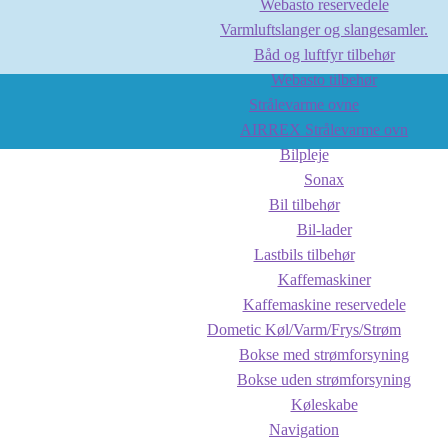
Webasto reservedele
Varmluftslanger og slangesamler.
Båd og luftfyr tilbehør
Webasto tilbehør
Strålevarme ovne
AIRREX Strålevarme ovn
Bilpleje
Sonax
Bil tilbehør
Bil-lader
Lastbils tilbehør
Kaffemaskiner
Kaffemaskine reservedele
Dometic Køl/Varm/Frys/Strøm
Bokse med strømforsyning
Bokse uden strømforsyning
Køleskabe
Navigation