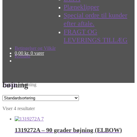
Plæneklipper
Special ordre til kunder
efter aftale.
FRAGT OG
LEVERINGS TILLÆG
Betingelser og Vilkår
0,00
kr.
0 varer
Kontakt
bøjning
Forside
»
bøjning
Viser 4 resultater
1319272A – 90 grader bøjning (ELBOW)