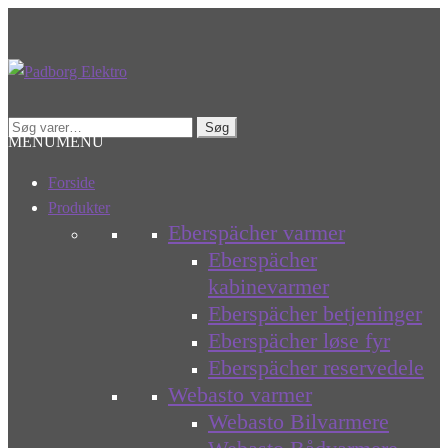
Spring
Spring
til
til
navigation
indhold
Søg
Søg
MENU
MENU
efter:
Forside
Produkter
Eberspächer varmer
Eberspächer
kabinevarmer
Eberspächer betjeninger
Eberspächer løse fyr
Eberspächer reservedele
Webasto varmer
Webasto Bilvarmere