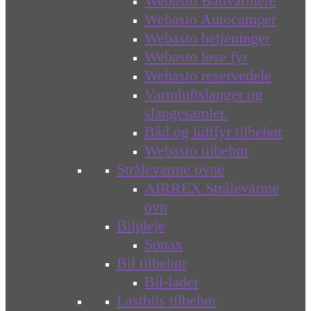
Webasto Bådvarmere
Webasto Autocamper
Webasto betjeninger
Webasto løse fyr
Webasto reservedele
Varmluftslanger og
slangesamler.
Båd og luftfyr tilbehør
Webasto tilbehør
Strålevarme ovne
AIRREX Strålevarme
ovn
Bilpleje
Sonax
Bil tilbehør
Bil-lader
Lastbils tilbehør