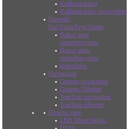
Kaffemaskiner
Kaffemaskine reservedele
Dometic
Køl/Varm/Frys/Strøm
Bokse med
strømforsyning
Bokse uden
strømforsyning
Køleskabe
Navigation
Garmin navigation
Garmin Tilbehør
TomTom navigation
TomTom tilbehør
Diverse vare
LED Åbent skilte.
DEFA