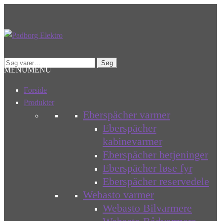
Spring
Spring
til
til
navigation
indhold
Søg
Søg
MENU
MENU
efter:
Forside
Produkter
Eberspächer varmer
Eberspächer
kabinevarmer
Eberspächer betjeninger
Eberspächer løse fyr
Eberspächer reservedele
Webasto varmer
Webasto Bilvarmere