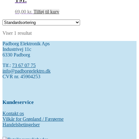
T91.
69,00
kr.
Tilføj til kurv
Viser 1 resultat
Padborg Elektronik Aps
Industrivej 11c
6330 Padborg
Tlf.:
73 67 07 75
info@padborgelektro.dk
CVR nr. 45904253
Kundeservice
Kontakt os
Vilkår for Grønland / Færøerne
Handelsbetingelser