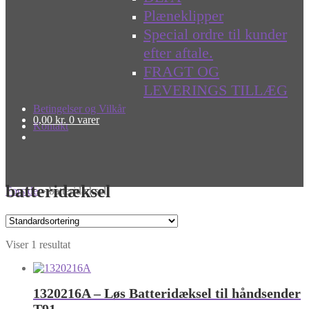
Plæneklipper
Special ordre til kunder
efter aftale.
FRAGT OG
LEVERINGS TILLÆG
Betingelser og Vilkår
0,00
kr.
0 varer
Kontakt
batteridæksel
Forside
»
batteridæksel
Viser 1 resultat
1320216A – Løs Batteridæksel til håndsender