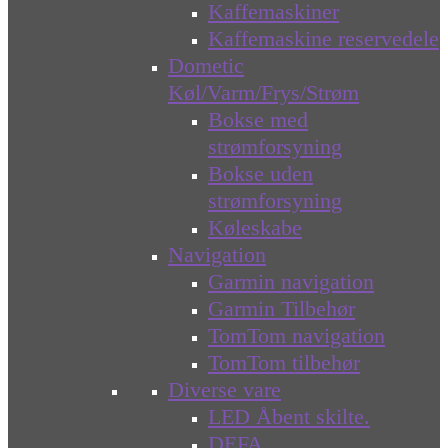
Kaffemaskiner
Kaffemaskine reservedele
Dometic
Køl/Varm/Frys/Strøm
Bokse med
strømforsyning
Bokse uden
strømforsyning
Køleskabe
Navigation
Garmin navigation
Garmin Tilbehør
TomTom navigation
TomTom tilbehør
Diverse vare
LED Åbent skilte.
DEFA