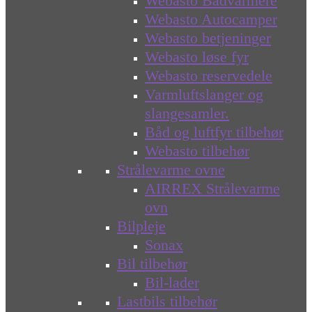
Webasto Bådvarmere
Webasto Autocamper
Webasto betjeninger
Webasto løse fyr
Webasto reservedele
Varmluftslanger og
slangesamler.
Båd og luftfyr tilbehør
Webasto tilbehør
Strålevarme ovne
AIRREX Strålevarme
ovn
Bilpleje
Sonax
Bil tilbehør
Bil-lader
Lastbils tilbehør