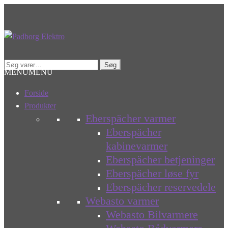
Spring
Spring
til
til
navigation
indhold
Søg
Søg
MENU
MENU
efter:
Forside
Produkter
Eberspächer varmer
Eberspächer
kabinevarmer
Eberspächer betjeninger
Eberspächer løse fyr
Eberspächer reservedele
Webasto varmer
Webasto Bilvarmere