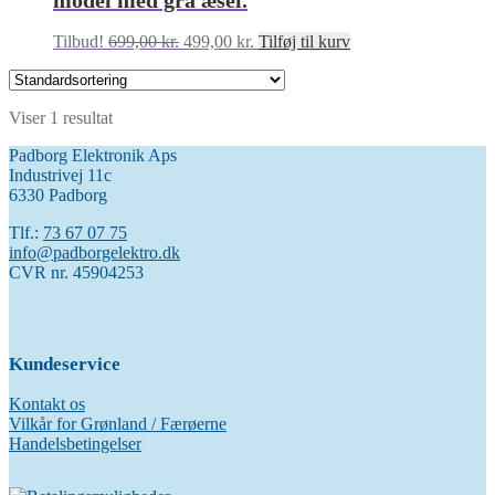
model med grå æsel.
Den
Den
Tilbud!
699,00
kr.
499,00
kr.
Tilføj til kurv
oprindelige
aktuelle
pris
pris
var:
er:
Viser 1 resultat
699,00 kr..
499,00 kr..
Padborg Elektronik Aps
Industrivej 11c
6330 Padborg
Tlf.:
73 67 07 75
info@padborgelektro.dk
CVR nr. 45904253
Kundeservice
Kontakt os
Vilkår for Grønland / Færøerne
Handelsbetingelser