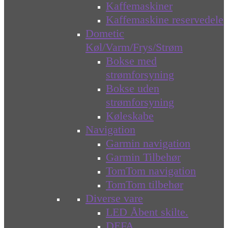
Kaffemaskiner
Kaffemaskine reservedele
Dometic
Køl/Varm/Frys/Strøm
Bokse med
strømforsyning
Bokse uden
strømforsyning
Køleskabe
Navigation
Garmin navigation
Garmin Tilbehør
TomTom navigation
TomTom tilbehør
Diverse vare
LED Åbent skilte.
DEFA