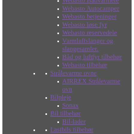
Webasto Bådvarmere
Webasto Autocamper
Webasto betjeninger
Webasto løse fyr
Webasto reservedele
Varmluftslanger og
slangesamler.
Båd og luftfyr tilbehør
Webasto tilbehør
Strålevarme ovne
AIRREX Strålevarme
ovn
Bilpleje
Sonax
Bil tilbehør
Bil-lader
Lastbils tilbehør