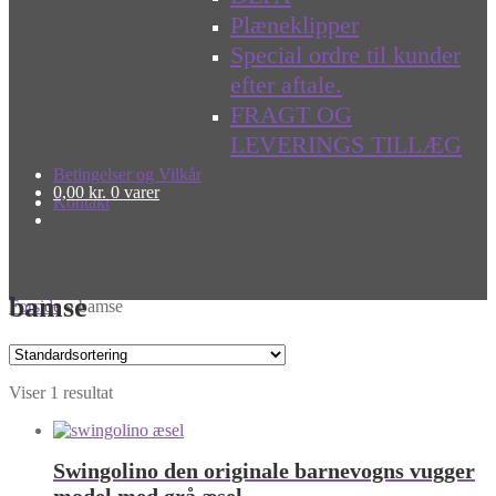
Plæneklipper
Special ordre til kunder
efter aftale.
FRAGT OG
LEVERINGS TILLÆG
Betingelser og Vilkår
0,00
kr.
0 varer
Kontakt
bamse
Forside
»
bamse
Viser 1 resultat
Swingolino den originale barnevogns vugger