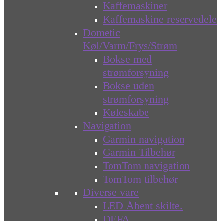
Kaffemaskiner
Kaffemaskine reservedele
Dometic
Køl/Varm/Frys/Strøm
Bokse med
strømforsyning
Bokse uden
strømforsyning
Køleskabe
Navigation
Garmin navigation
Garmin Tilbehør
TomTom navigation
TomTom tilbehør
Diverse vare
LED Åbent skilte.
DEFA