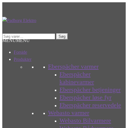
Spring
Spring
til
til
navigation
indhold
Søg
Søg
MENU
MENU
efter:
Forside
Produkter
Eberspächer varmer
Eberspächer
kabinevarmer
Eberspächer betjeninger
Eberspächer løse fyr
Eberspächer reservedele
Webasto varmer
Webasto Bilvarmere