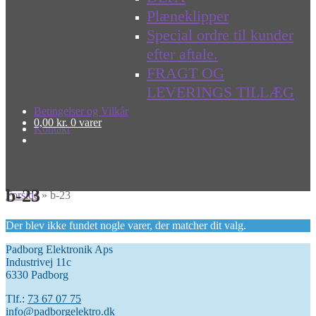
Plæneklipper
Special ordre til kunder
efter aftale.
FRAGT OG
LEVERINGS TILLÆG
Betingelser og Vilkår
0,00
kr.
0 varer
Kontakt
b-23
Forside
»
b-23
Der blev ikke fundet nogle varer, der matcher dit valg.
Padborg Elektronik Aps
Industrivej 11c
6330 Padborg
Tlf.:
73 67 07 75
info@padborgelektro.dk