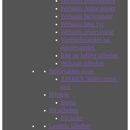
Webasto Bådvarmere
Webasto Autocamper
Webasto betjeninger
Webasto løse fyr
Webasto reservedele
Varmluftslanger og
slangesamler.
Båd og luftfyr tilbehør
Webasto tilbehør
Strålevarme ovne
AIRREX Strålevarme
ovn
Bilpleje
Sonax
Bil tilbehør
Bil-lader
Lastbils tilbehør