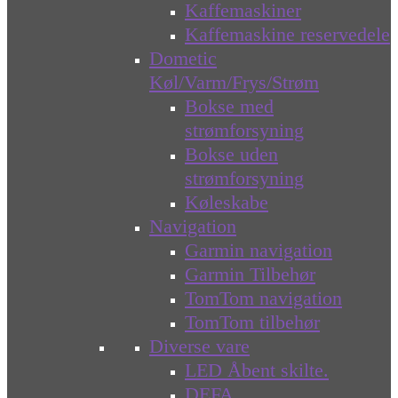
Kaffemaskiner
Kaffemaskine reservedele
Dometic
Køl/Varm/Frys/Strøm
Bokse med
strømforsyning
Bokse uden
strømforsyning
Køleskabe
Navigation
Garmin navigation
Garmin Tilbehør
TomTom navigation
TomTom tilbehør
Diverse vare
LED Åbent skilte.
DEFA