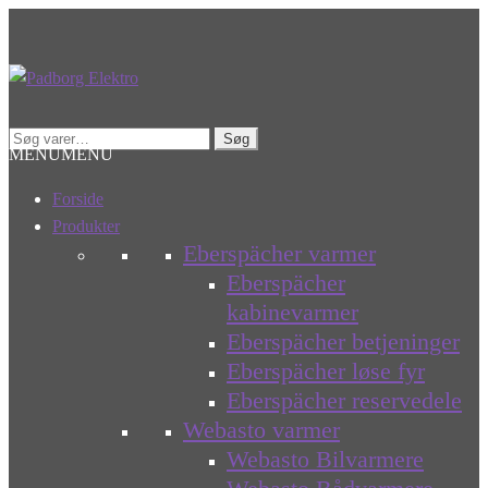
Spring
Spring
til
til
navigation
indhold
Søg
Søg
MENU
MENU
efter:
Forside
Produkter
Eberspächer varmer
Eberspächer
kabinevarmer
Eberspächer betjeninger
Eberspächer løse fyr
Eberspächer reservedele
Webasto varmer
Webasto Bilvarmere