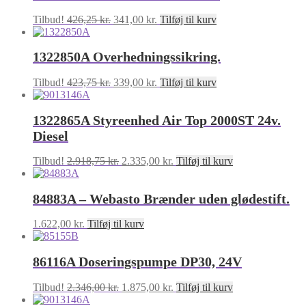
1.722,50 kr..
1.378,00 kr..
Den
Den
Tilbud!
426,25
kr.
341,00
kr.
Tilføj til kurv
oprindelige
aktuelle
pris
pris
1322850A Overhedningssikring.
var:
er:
426,25 kr..
341,00 kr..
Den
Den
Tilbud!
423,75
kr.
339,00
kr.
Tilføj til kurv
oprindelige
aktuelle
pris
pris
1322865A Styreenhed Air Top 2000ST 24v.
var:
er:
423,75 kr..
339,00 kr..
Diesel
Den
Den
Tilbud!
2.918,75
kr.
2.335,00
kr.
Tilføj til kurv
oprindelige
aktuelle
pris
pris
84883A – Webasto Brænder uden glødestift.
var:
er:
2.918,75 kr..
2.335,00 kr..
1.622,00
kr.
Tilføj til kurv
86116A Doseringspumpe DP30, 24V
Den
Den
Tilbud!
2.346,00
kr.
1.875,00
kr.
Tilføj til kurv
oprindelige
aktuelle