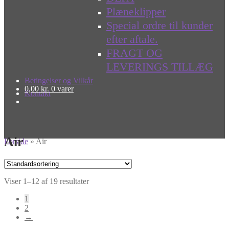
Plæneklipper
Special ordre til kunder
efter aftale.
FRAGT OG
LEVERINGS TILLÆG
Betingelser og Vilkår
0,00
kr.
0 varer
Kontakt
Air
Forside
»
Air
Viser 1–12 af 19 resultater
1
2
→