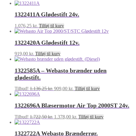
1322411A Glødestift 24v.
1.076,25
kr.
Tilføj til kurv
1322420A Glødestift 12v.
919,00
kr.
Tilføj til kurv
1322585A – Webasto brænder uden
glødestift.
Den
Den
Tilbud!
1.136,25
kr.
909,00
kr.
Tilføj til kurv
oprindelige
aktuelle
pris
pris
1322696A Blæsermotor Air Top 2000ST 24v.
var:
er:
1.136,25 kr..
909,00 kr..
Den
Den
Tilbud!
1.722,50
kr.
1.378,00
kr.
Tilføj til kurv
oprindelige
aktuelle
pris
pris
1322722A Webasto Brænderrør.
var:
er: