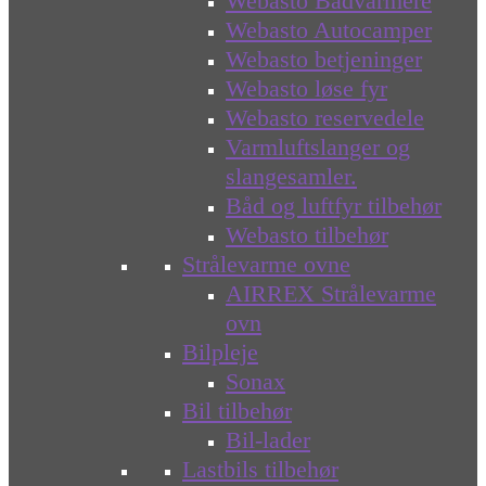
Webasto Bådvarmere
Webasto Autocamper
Webasto betjeninger
Webasto løse fyr
Webasto reservedele
Varmluftslanger og
slangesamler.
Båd og luftfyr tilbehør
Webasto tilbehør
Strålevarme ovne
AIRREX Strålevarme
ovn
Bilpleje
Sonax
Bil tilbehør
Bil-lader
Lastbils tilbehør