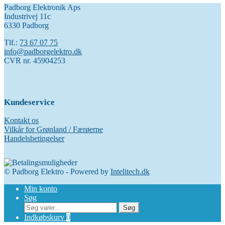
Padborg Elektronik Aps
Industrivej 11c
6330 Padborg
Tlf.:
73 67 07 75
info@padborgelektro.dk
CVR nr. 45904253
Kundeservice
Kontakt os
Vilkår for Grønland / Færøerne
Handelsbetingelser
© Padborg Elektro - Powered by
Intelitech.dk
Min konto
Søg
Søg
Søg
efter:
Indkøbskurv
0