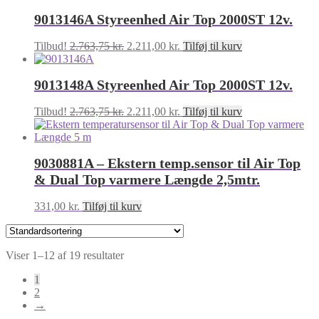
pris
pris
9013146A Styreenhed Air Top 2000ST 12v.
var:
er:
2.346,00 kr..
1.875,00 kr..
Den
Den
Tilbud!
2.763,75
kr.
2.211,00
kr.
Tilføj til kurv
oprindelige
aktuelle
pris
pris
9013148A Styreenhed Air Top 2000ST 12v.
var:
er:
2.763,75 kr..
2.211,00 kr..
Den
Den
Tilbud!
2.763,75
kr.
2.211,00
kr.
Tilføj til kurv
oprindelige
aktuelle
pris
pris
var:
er:
9030881A – Ekstern temp.sensor til Air Top
2.763,75 kr..
2.211,00 kr..
& Dual Top varmere Længde 2,5mtr.
331,00
kr.
Tilføj til kurv
Viser 1–12 af 19 resultater
1
2
→