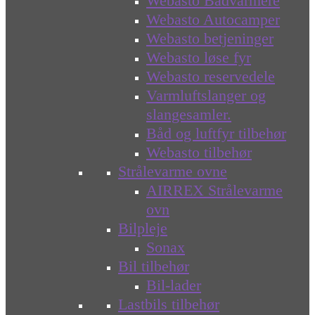
Webasto Bådvarmere
Webasto Autocamper
Webasto betjeninger
Webasto løse fyr
Webasto reservedele
Varmluftslanger og
slangesamler.
Båd og luftfyr tilbehør
Webasto tilbehør
Strålevarme ovne
AIRREX Strålevarme
ovn
Bilpleje
Sonax
Bil tilbehør
Bil-lader
Lastbils tilbehør