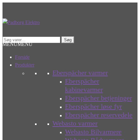
Spring
Spring
til
til
navigation
indhold
Søg
Søg
MENU
MENU
efter:
Forside
Produkter
Eberspächer varmer
Eberspächer
kabinevarmer
Eberspächer betjeninger
Eberspächer løse fyr
Eberspächer reservedele
Webasto varmer
Webasto Bilvarmere