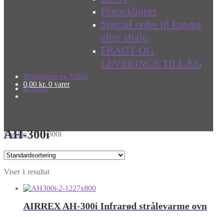
Plæneklipper
Special ordre til kunder
efter aftale.
FRAGT OG
LEVERINGS TILLÆG
Betingelser og Vilkår
0,00
kr.
0 varer
Kontakt
AH-300i
Forside
»
AH-300i
Viser 1 resultat
AIRREX AH-300i Infrarød strålevarme ovn