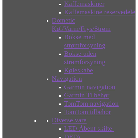
Kaffemaskiner
Kaffemaskine reservedele
Dometic
Køl/Varm/Frys/Strøm
Bokse med
strømforsyning
Bokse uden
strømforsyning
Køleskabe
Navigation
Garmin navigation
Garmin Tilbehør
TomTom navigation
TomTom tilbehør
Diverse vare
LED Åbent skilte.
DEFA