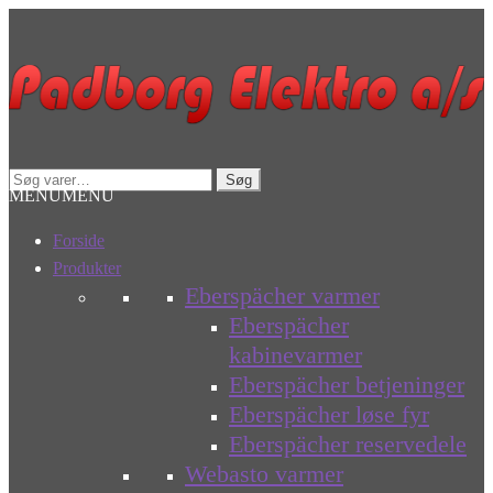
Spring
Spring
til
til
navigation
indhold
Søg
Søg
MENU
MENU
efter:
Forside
Produkter
Eberspächer varmer
Eberspächer
kabinevarmer
Eberspächer betjeninger
Eberspächer løse fyr
Eberspächer reservedele
Webasto varmer