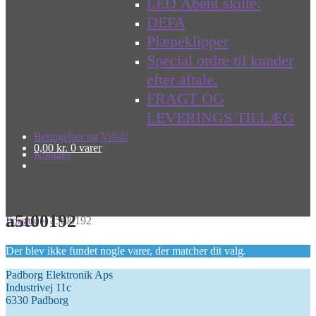
LED Åbent skilte.
DEFA
Plæneklipper
Special ordre til kunder
efter aftale.
FRAGT OG
LEVERINGS TILLÆG
Betingelser og Vilkår
0,00
kr.
0 varer
Kontakt
a5t00192
Forside
»
a5t00192
Der blev ikke fundet nogle varer, der matcher dit valg.
Padborg Elektronik Aps
Industrivej 11c
6330 Padborg