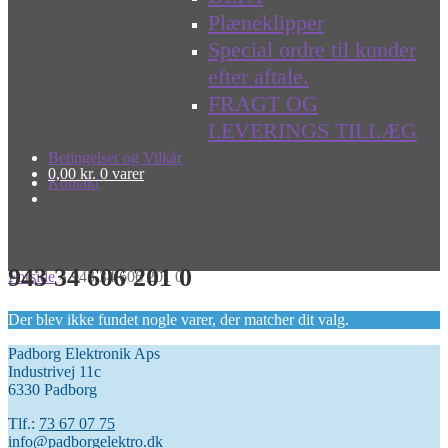
Plæneklipper
Special ordre til kunder
efter aftale.
FRAGT OG
LEVERINGS TILLÆG
Betingelser og Vilkår
0,00
kr.
0 varer
Kontakt
943 34 606 201 0
Forside
»
943 34 606 201 0
Der blev ikke fundet nogle varer, der matcher dit valg.
Padborg Elektronik Aps
Industrivej 11c
6330 Padborg
Tlf.:
73 67 07 75
info@padborgelektro.dk