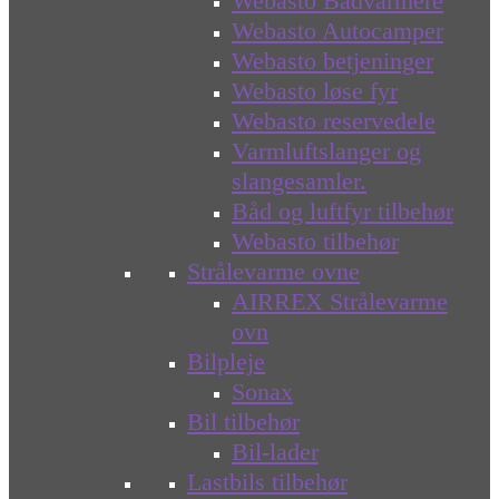
Webasto Bådvarmere
Webasto Autocamper
Webasto betjeninger
Webasto løse fyr
Webasto reservedele
Varmluftslanger og
slangesamler.
Båd og luftfyr tilbehør
Webasto tilbehør
Strålevarme ovne
AIRREX Strålevarme
ovn
Bilpleje
Sonax
Bil tilbehør
Bil-lader
Lastbils tilbehør