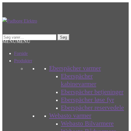
Spring
Spring
til
til
navigation
indhold
Søg
Søg
MENU
MENU
efter:
Forside
Produkter
Eberspächer varmer
Eberspächer
kabinevarmer
Eberspächer betjeninger
Eberspächer løse fyr
Eberspächer reservedele
Webasto varmer
Webasto Bilvarmere