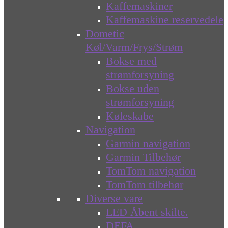
Kaffemaskiner
Kaffemaskine reservedele
Dometic
Køl/Varm/Frys/Strøm
Bokse med
strømforsyning
Bokse uden
strømforsyning
Køleskabe
Navigation
Garmin navigation
Garmin Tilbehør
TomTom navigation
TomTom tilbehør
Diverse vare
LED Åbent skilte.
DEFA