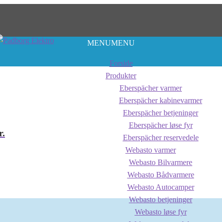
MENU
MENU
Forside
Produkter
Eberspächer varmer
Eberspächer kabinevarmer
Eberspächer betjeninger
Eberspächer løse fyr
r.
Eberspächer reservedele
Webasto varmer
Webasto Bilvarmere
Webasto Bådvarmere
Webasto Autocamper
Webasto betjeninger
Webasto løse fyr