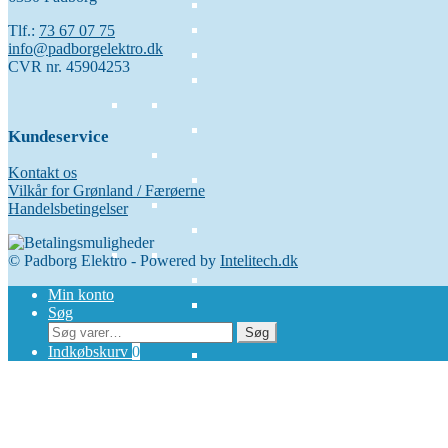
Tlf.:
73 67 07 75
info@padborgelektro.dk
CVR nr. 45904253
Kundeservice
Kontakt os
Vilkår for Grønland / Færøerne
Handelsbetingelser
© Padborg Elektro - Powered by
Intelitech.dk
Min konto
Søg
Søg
Søg
efter:
Indkøbskurv
0