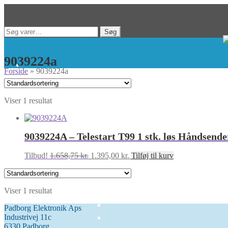
Spring
Spring
Søg
Søg
til
til
efter:
navigation
indhold
9039224a
Forside
»
9039224a
Viser 1 resultat
9039224A – Telestart T99 1 stk. løs Håndsende
Den
Den
Tilbud!
1.658,75
kr.
1.395,00
kr.
Tilføj til kurv
oprindelige
aktuelle
pris
pris
var:
er:
Viser 1 resultat
1.658,75 kr..
1.395,00 kr..
Padborg Elektronik Aps
Industrivej 11c
6330 Padborg