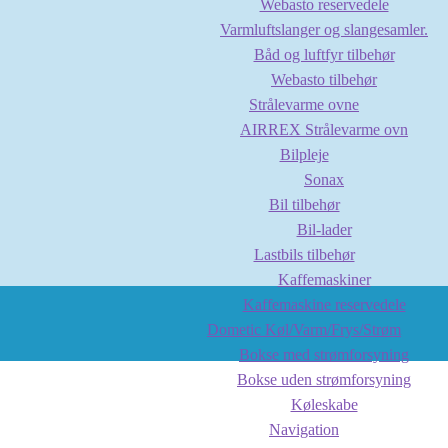
Webasto reservedele
Varmluftslanger og slangesamler.
Båd og luftfyr tilbehør
Webasto tilbehør
Strålevarme ovne
AIRREX Strålevarme ovn
Bilpleje
Sonax
Bil tilbehør
Bil-lader
Lastbils tilbehør
Kaffemaskiner
Kaffemaskine reservedele
Dometic Køl/Varm/Frys/Strøm
Bokse med strømforsyning
Bokse uden strømforsyning
Køleskabe
Navigation