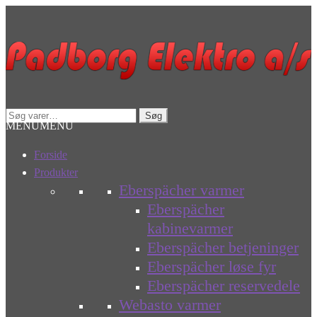
Spring
Spring
til
til
navigation
indhold
Søg
Søg
MENU
MENU
efter:
Forside
Produkter
Eberspächer varmer
Eberspächer
kabinevarmer
Eberspächer betjeninger
Eberspächer løse fyr
Eberspächer reservedele
Webasto varmer