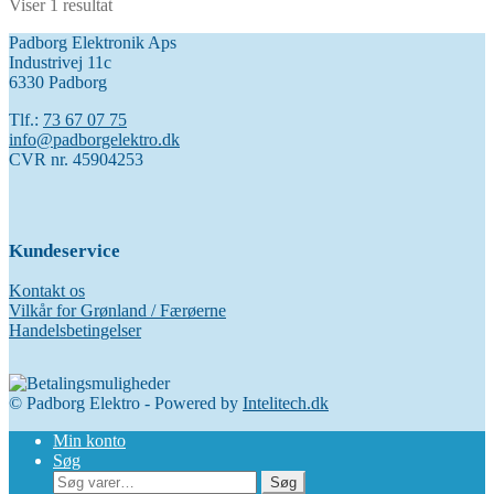
Viser 1 resultat
Padborg Elektronik Aps
Industrivej 11c
6330 Padborg
Tlf.:
73 67 07 75
info@padborgelektro.dk
CVR nr. 45904253
Kundeservice
Kontakt os
Vilkår for Grønland / Færøerne
Handelsbetingelser
© Padborg Elektro - Powered by
Intelitech.dk
Min konto
Søg
Søg
Søg