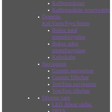
Kaffemaskiner
Kaffemaskine reservedele
Dometic
Køl/Varm/Frys/Strøm
Bokse med
strømforsyning
Bokse uden
strømforsyning
Køleskabe
Navigation
Garmin navigation
Garmin Tilbehør
TomTom navigation
TomTom tilbehør
Diverse vare
LED Åbent skilte.
DEFA