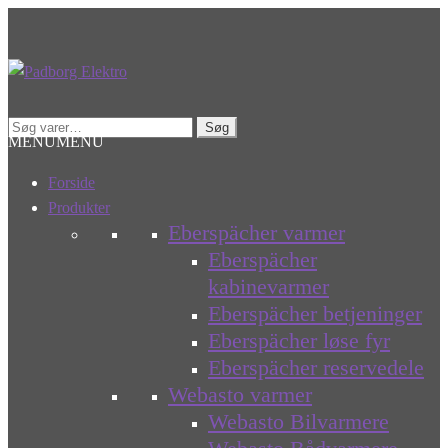
Spring
Spring
til
til
navigation
indhold
Søg
Søg
MENU
MENU
efter:
Forside
Produkter
Eberspächer varmer
Eberspächer
kabinevarmer
Eberspächer betjeninger
Eberspächer løse fyr
Eberspächer reservedele
Webasto varmer
Webasto Bilvarmere