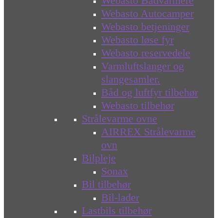
Webasto Bådvarmere
Webasto Autocamper
Webasto betjeninger
Webasto løse fyr
Webasto reservedele
Varmluftslanger og
slangesamler.
Båd og luftfyr tilbehør
Webasto tilbehør
Strålevarme ovne
AIRREX Strålevarme
ovn
Bilpleje
Sonax
Bil tilbehør
Bil-lader
Lastbils tilbehør