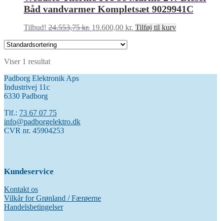
Båd vandvarmer Kompletsæt 9029941C
Den
Den
Tilbud!
24.553,75
kr.
19.600,00
kr.
Tilføj til kurv
oprindelige
aktuelle
pris
pris
var:
er:
Viser 1 resultat
24.553,75 kr..
19.600,00 kr..
Padborg Elektronik Aps
Industrivej 11c
6330 Padborg
Tlf.:
73 67 07 75
info@padborgelektro.dk
CVR nr. 45904253
Kundeservice
Kontakt os
Vilkår for Grønland / Færøerne
Handelsbetingelser