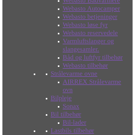
Webasto Bådvarmere
Webasto Autocamper
Webasto betjeninger
Webasto løse fyr
Webasto reservedele
Varmluftslanger og
slangesamler.
Båd og luftfyr tilbehør
Webasto tilbehør
Strålevarme ovne
AIRREX Strålevarme
ovn
Bilpleje
Sonax
Bil tilbehør
Bil-lader
Lastbils tilbehør