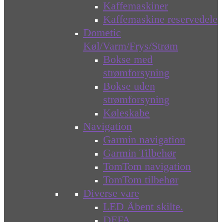
Kaffemaskiner
Kaffemaskine reservedele
Dometic
Køl/Varm/Frys/Strøm
Bokse med
strømforsyning
Bokse uden
strømforsyning
Køleskabe
Navigation
Garmin navigation
Garmin Tilbehør
TomTom navigation
TomTom tilbehør
Diverse vare
LED Åbent skilte.
DEFA