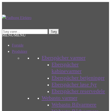
Spring
Spring
til
til
navigation
indhold
Søg
Søg
MENU
MENU
efter:
Forside
Produkter
Eberspächer varmer
Eberspächer
kabinevarmer
Eberspächer betjeninger
Eberspächer løse fyr
Eberspächer reservedele
Webasto varmer
Webasto Bilvarmere