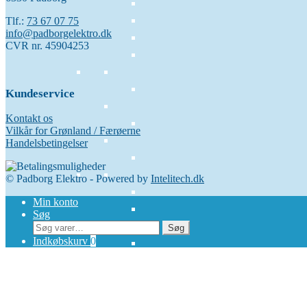
Tlf.:
73 67 07 75
info@padborgelektro.dk
CVR nr. 45904253
Kundeservice
Kontakt os
Vilkår for Grønland / Færøerne
Handelsbetingelser
© Padborg Elektro - Powered by
Intelitech.dk
Min konto
Søg
Søg
Søg
efter:
Indkøbskurv
0