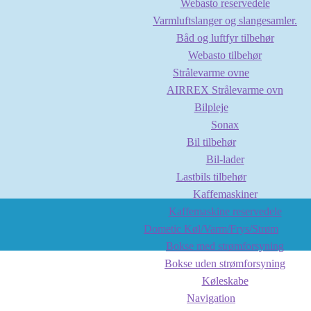
Webasto reservedele
Varmluftslanger og slangesamler.
Båd og luftfyr tilbehør
Webasto tilbehør
Strålevarme ovne
AIRREX Strålevarme ovn
Bilpleje
Sonax
Bil tilbehør
Bil-lader
Lastbils tilbehør
Kaffemaskiner
Kaffemaskine reservedele
Dometic Køl/Varm/Frys/Strøm
Bokse med strømforsyning
Bokse uden strømforsyning
Køleskabe
Navigation