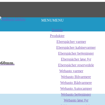
MENU
MENU
Forside
Produkter
Eberspächer varmer
Eberspächer kabinevarmer
Eberspächer betjeninger
Eberspächer løse fyr
 ø60mm.
Eberspächer reservedele
Webasto varmer
Webasto Bilvarmere
Webasto Bådvarmere
Webasto Autocamper
Webasto betjeninger
Webasto løse fyr