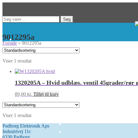
Spring
Spring
Søg
Søg
til
til
efter:
navigation
indhold
9012295a
Forside
»
9012295a
Viser 1 resultat
1320205A – Hvid udblæs. ventil 45grader/rør
89,00
kr.
Tilføj til kurv
Viser 1 resultat
Padborg Elektronik Aps
Industrivej 11c
6330 Padborg