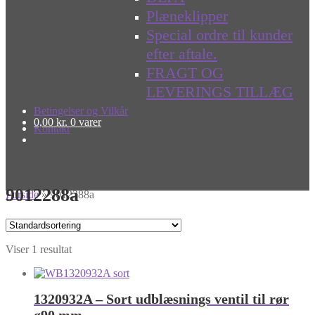
Plæneklipper
Special ordre til kunder
efter aftale.
FRAGT OG
LEVERINGS TILLÆG
Betingelser og Vilkår
0,00
kr.
0 varer
Kontakt
9012288a
Forside
»
9012288a
Viser 1 resultat
1320932A – Sort udblæsnings ventil til rør