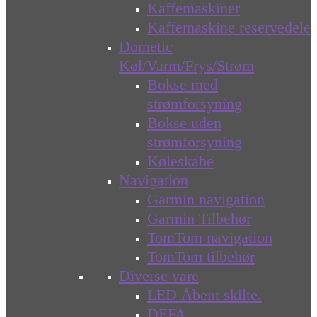
Kaffemaskiner
Kaffemaskine reservedele
Dometic
Køl/Varm/Frys/Strøm
Bokse med
strømforsyning
Bokse uden
strømforsyning
Køleskabe
Navigation
Garmin navigation
Garmin Tilbehør
TomTom navigation
TomTom tilbehør
Diverse vare
LED Åbent skilte.
DEFA