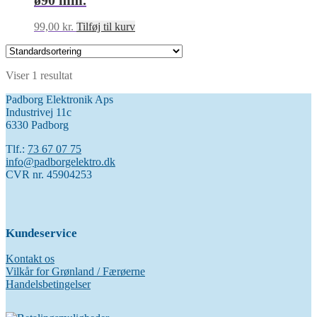
ø90 mm.
99,00
kr.
Tilføj til kurv
Viser 1 resultat
Padborg Elektronik Aps
Industrivej 11c
6330 Padborg
Tlf.:
73 67 07 75
info@padborgelektro.dk
CVR nr. 45904253
Kundeservice
Kontakt os
Vilkår for Grønland / Færøerne
Handelsbetingelser