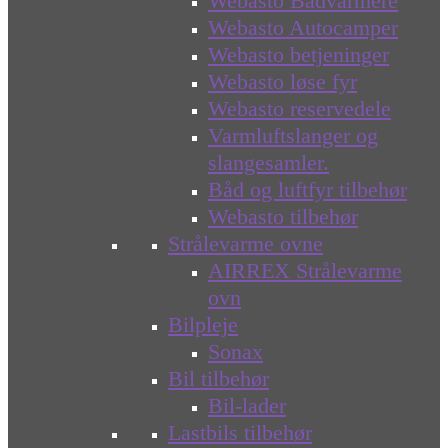
Webasto Bådvarmere
Webasto Autocamper
Webasto betjeninger
Webasto løse fyr
Webasto reservedele
Varmluftslanger og
slangesamler.
Båd og luftfyr tilbehør
Webasto tilbehør
Strålevarme ovne
AIRREX Strålevarme
ovn
Bilpleje
Sonax
Bil tilbehør
Bil-lader
Lastbils tilbehør