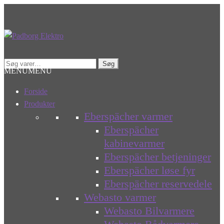
Spring
Spring
til
til
navigation
indhold
Søg
Søg
MENU
MENU
efter:
Forside
Produkter
Eberspächer varmer
Eberspächer
kabinevarmer
Eberspächer betjeninger
Eberspächer løse fyr
Eberspächer reservedele
Webasto varmer
Webasto Bilvarmere