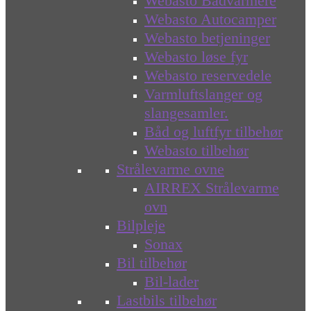
Webasto Bådvarmere
Webasto Autocamper
Webasto betjeninger
Webasto løse fyr
Webasto reservedele
Varmluftslanger og
slangesamler.
Båd og luftfyr tilbehør
Webasto tilbehør
Strålevarme ovne
AIRREX Strålevarme
ovn
Bilpleje
Sonax
Bil tilbehør
Bil-lader
Lastbils tilbehør