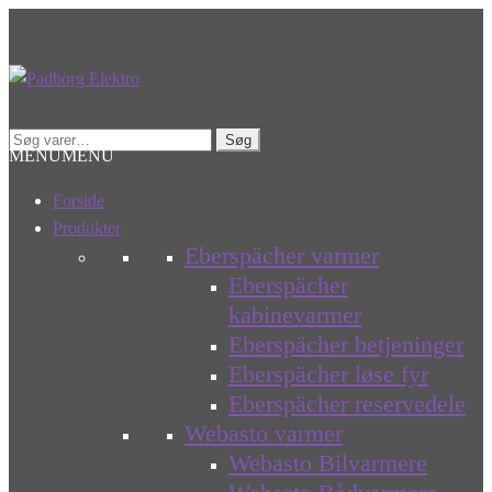
Spring
Spring
til
til
navigation
indhold
Søg
Søg
MENU
MENU
efter:
Forside
Produkter
Eberspächer varmer
Eberspächer
kabinevarmer
Eberspächer betjeninger
Eberspächer løse fyr
Eberspächer reservedele
Webasto varmer
Webasto Bilvarmere