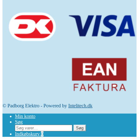
© Padborg Elektro - Powered by
Intelitech.dk
Min konto
Søg
Søg
Søg
efter:
Indkøbskurv
0