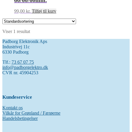
60/60/60mm.
99,00
kr.
Tilføj til kurv
Viser 1 resultat
Padborg Elektronik Aps
Industrivej 11c
6330 Padborg
Tlf.:
73 67 07 75
info@padborgelektro.dk
CVR nr. 45904253
Kundeservice
Kontakt os
Vilkår for Grønland / Færøerne
Handelsbetingelser