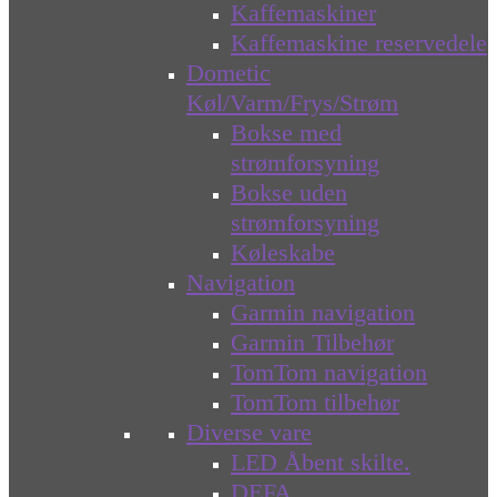
Kaffemaskiner
Kaffemaskine reservedele
Dometic
Køl/Varm/Frys/Strøm
Bokse med
strømforsyning
Bokse uden
strømforsyning
Køleskabe
Navigation
Garmin navigation
Garmin Tilbehør
TomTom navigation
TomTom tilbehør
Diverse vare
LED Åbent skilte.
DEFA