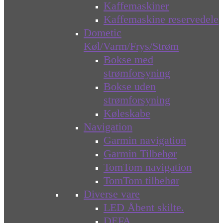
Kaffemaskiner
Kaffemaskine reservedele
Dometic
Køl/Varm/Frys/Strøm
Bokse med
strømforsyning
Bokse uden
strømforsyning
Køleskabe
Navigation
Garmin navigation
Garmin Tilbehør
TomTom navigation
TomTom tilbehør
Diverse vare
LED Åbent skilte.
DEFA