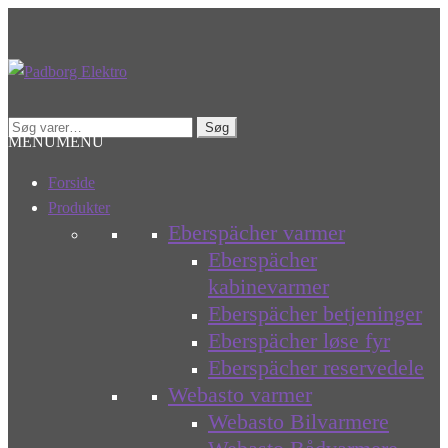
Spring
Spring
til
til
navigation
indhold
Søg
Søg
MENU
MENU
efter:
Forside
Produkter
Eberspächer varmer
Eberspächer
kabinevarmer
Eberspächer betjeninger
Eberspächer løse fyr
Eberspächer reservedele
Webasto varmer
Webasto Bilvarmere