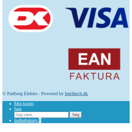
© Padborg Elektro - Powered by
Intelitech.dk
Min konto
Søg
Søg
Søg
efter:
Indkøbskurv
0