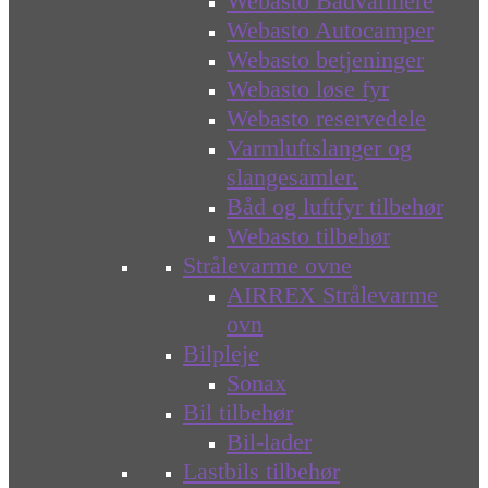
Webasto Bådvarmere
Webasto Autocamper
Webasto betjeninger
Webasto løse fyr
Webasto reservedele
Varmluftslanger og
slangesamler.
Båd og luftfyr tilbehør
Webasto tilbehør
Strålevarme ovne
AIRREX Strålevarme
ovn
Bilpleje
Sonax
Bil tilbehør
Bil-lader
Lastbils tilbehør