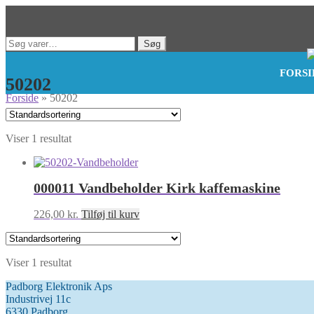
Spring
Spring
Søg
Søg
til
til
efter:
FORSI
navigation
indhold
50202
Forside
»
50202
Viser 1 resultat
000011 Vandbeholder Kirk kaffemaskine
226,00
kr.
Tilføj til kurv
Viser 1 resultat
Padborg Elektronik Aps
Industrivej 11c
6330 Padborg