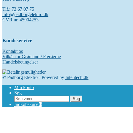
Tlf.:
73 67 07 75
info@padborgelektro.dk
CVR nr. 45904253
Kundeservice
Kontakt os
Vilkår for Grønland / Færøerne
Handelsbetingelser
© Padborg Elektro - Powered by
Intelitech.dk
Min konto
Søg
Søg
Søg
efter:
Indkøbskurv
0