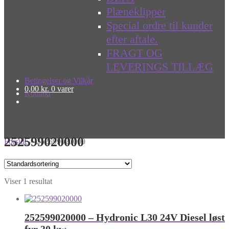
Plæneklipper
Special ordre til kunder
efter aftale.
FRAGT OG
LEVERINGS TILLÆG
Betingelser og Vilkår
0,00
kr.
0 varer
Kontakt
252599020000
Forside
»
252599020000
Viser 1 resultat
252599020000 – Hydronic L30 24V Diesel løst