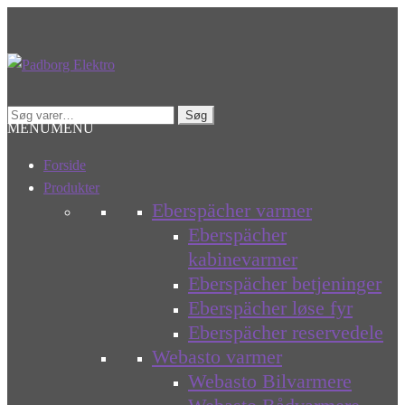
Spring
Spring
til
til
navigation
indhold
Søg
Søg
MENU
MENU
efter:
Forside
Produkter
Eberspächer varmer
Eberspächer
kabinevarmer
Eberspächer betjeninger
Eberspächer løse fyr
Eberspächer reservedele
Webasto varmer
Webasto Bilvarmere