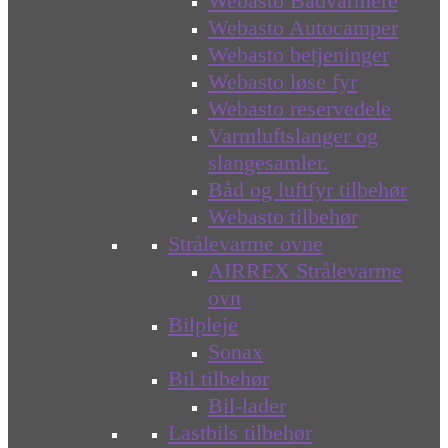
Webasto Bådvarmere
Webasto Autocamper
Webasto betjeninger
Webasto løse fyr
Webasto reservedele
Varmluftslanger og
slangesamler.
Båd og luftfyr tilbehør
Webasto tilbehør
Strålevarme ovne
AIRREX Strålevarme
ovn
Bilpleje
Sonax
Bil tilbehør
Bil-lader
Lastbils tilbehør