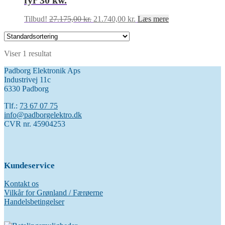
fyr 30 kw.
Den
Den
Tilbud!
27.175,00
kr.
21.740,00
kr.
Læs mere
oprindelige
aktuelle
pris
pris
var:
er:
Viser 1 resultat
27.175,00 kr..
21.740,00 kr..
Padborg Elektronik Aps
Industrivej 11c
6330 Padborg
Tlf.:
73 67 07 75
info@padborgelektro.dk
CVR nr. 45904253
Kundeservice
Kontakt os
Vilkår for Grønland / Færøerne
Handelsbetingelser