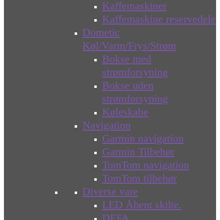
Kaffemaskiner
Kaffemaskine reservedele
Dometic
Køl/Varm/Frys/Strøm
Bokse med
strømforsyning
Bokse uden
strømforsyning
Køleskabe
Navigation
Garmin navigation
Garmin Tilbehør
TomTom navigation
TomTom tilbehør
Diverse vare
LED Åbent skilte.
DEFA