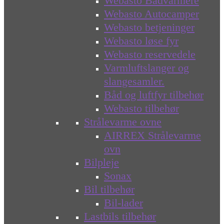
Webasto Bådvarmere
Webasto Autocamper
Webasto betjeninger
Webasto løse fyr
Webasto reservedele
Varmluftslanger og
slangesamler.
Båd og luftfyr tilbehør
Webasto tilbehør
Strålevarme ovne
AIRREX Strålevarme
ovn
Bilpleje
Sonax
Bil tilbehør
Bil-lader
Lastbils tilbehør