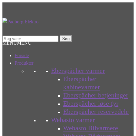
Spring
Spring
til
til
navigation
indhold
Søg
Søg
MENU
MENU
efter:
Forside
Produkter
Eberspächer varmer
Eberspächer
kabinevarmer
Eberspächer betjeninger
Eberspächer løse fyr
Eberspächer reservedele
Webasto varmer
Webasto Bilvarmere