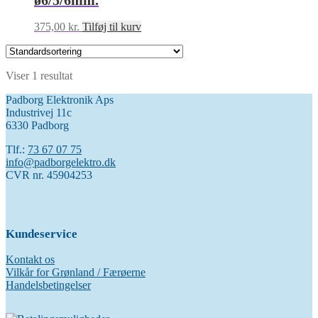
ø6/5/6mm.
375,00
kr.
Tilføj til kurv
Viser 1 resultat
Padborg Elektronik Aps
Industrivej 11c
6330 Padborg
Tlf.:
73 67 07 75
info@padborgelektro.dk
CVR nr. 45904253
Kundeservice
Kontakt os
Vilkår for Grønland / Færøerne
Handelsbetingelser