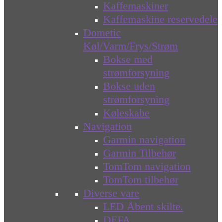
Kaffemaskiner
Kaffemaskine reservedele
Dometic
Køl/Varm/Frys/Strøm
Bokse med
strømforsyning
Bokse uden
strømforsyning
Køleskabe
Navigation
Garmin navigation
Garmin Tilbehør
TomTom navigation
TomTom tilbehør
Diverse vare
LED Åbent skilte.
DEFA