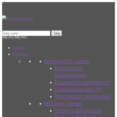
Spring
Spring
til
til
navigation
indhold
Søg
Søg
MENU
MENU
efter:
Forside
Produkter
Eberspächer varmer
Eberspächer
kabinevarmer
Eberspächer betjeninger
Eberspächer løse fyr
Eberspächer reservedele
Webasto varmer
Webasto Bilvarmere