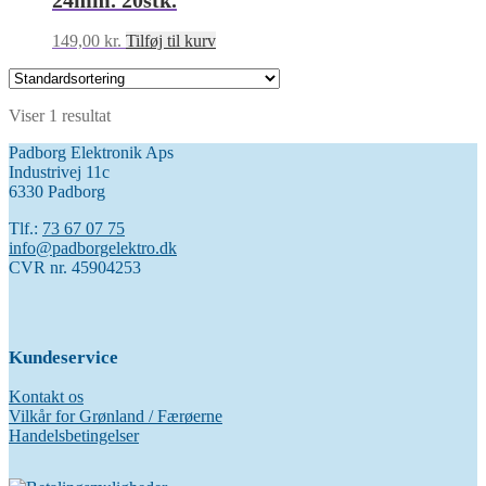
24mm. 20stk.
149,00
kr.
Tilføj til kurv
Viser 1 resultat
Padborg Elektronik Aps
Industrivej 11c
6330 Padborg
Tlf.:
73 67 07 75
info@padborgelektro.dk
CVR nr. 45904253
Kundeservice
Kontakt os
Vilkår for Grønland / Færøerne
Handelsbetingelser