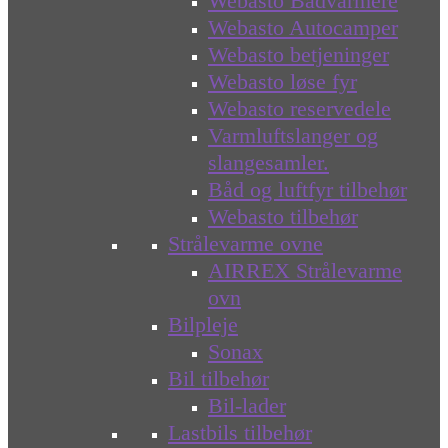
Webasto Bådvarmere
Webasto Autocamper
Webasto betjeninger
Webasto løse fyr
Webasto reservedele
Varmluftslanger og
slangesamler.
Båd og luftfyr tilbehør
Webasto tilbehør
Strålevarme ovne
AIRREX Strålevarme
ovn
Bilpleje
Sonax
Bil tilbehør
Bil-lader
Lastbils tilbehør