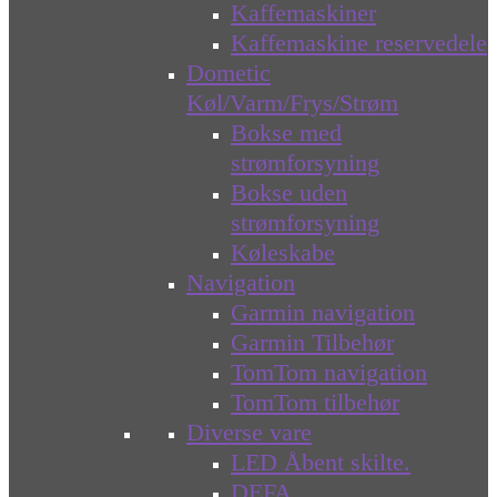
Kaffemaskiner
Kaffemaskine reservedele
Dometic
Køl/Varm/Frys/Strøm
Bokse med
strømforsyning
Bokse uden
strømforsyning
Køleskabe
Navigation
Garmin navigation
Garmin Tilbehør
TomTom navigation
TomTom tilbehør
Diverse vare
LED Åbent skilte.
DEFA