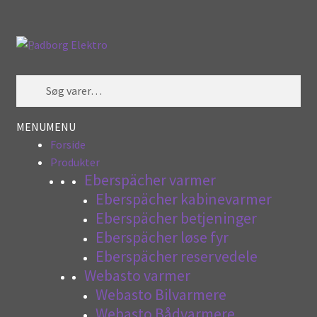
Spring
Spring
Søg
til
til
navigation
indhold
Søg
efter:
MENU
MENU
Forside
Produkter
Eberspächer varmer
Eberspächer kabinevarmer
Eberspächer betjeninger
Eberspächer løse fyr
Eberspächer reservedele
Webasto varmer
Webasto Bilvarmere
Webasto Bådvarmere