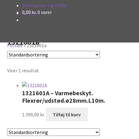
Betingelser og Vilkår
0,00
kr.
0 varer
Kontakt
1321601a
Forside
»
1321601a
Viser 1 resultat
1321601A – Varmebeskyt.
Flexrør/udstød.ø28mm.L10m.
1.399,00
kr.
Tilføj til kurv