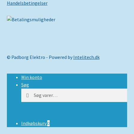
Handelsbetingelser
© Padborg Elektro - Powered by
Intelitech.dk
Min konto
Søg
Søg
Søg
efter:
Indkøbskurv
0