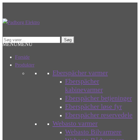
Spring
Spring
til
til
navigation
indhold
Søg
Søg
MENU
MENU
efter:
Forside
Produkter
Eberspächer varmer
Eberspächer
kabinevarmer
Eberspächer betjeninger
Eberspächer løse fyr
Eberspächer reservedele
Webasto varmer
Webasto Bilvarmere