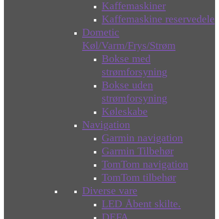
Kaffemaskiner
Kaffemaskine reservedele
Dometic
Køl/Varm/Frys/Strøm
Bokse med
strømforsyning
Bokse uden
strømforsyning
Køleskabe
Navigation
Garmin navigation
Garmin Tilbehør
TomTom navigation
TomTom tilbehør
Diverse vare
LED Åbent skilte.
DEFA