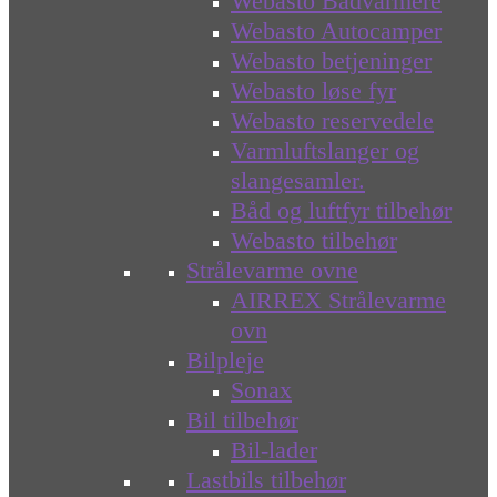
Webasto Bådvarmere
Webasto Autocamper
Webasto betjeninger
Webasto løse fyr
Webasto reservedele
Varmluftslanger og
slangesamler.
Båd og luftfyr tilbehør
Webasto tilbehør
Strålevarme ovne
AIRREX Strålevarme
ovn
Bilpleje
Sonax
Bil tilbehør
Bil-lader
Lastbils tilbehør