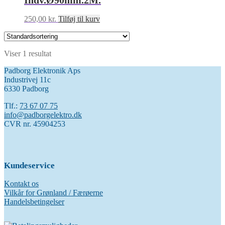
Indv.Ø90mm.2M.
250,00
kr.
Tilføj til kurv
Viser 1 resultat
Padborg Elektronik Aps
Industrivej 11c
6330 Padborg
Tlf.:
73 67 07 75
info@padborgelektro.dk
CVR nr. 45904253
Kundeservice
Kontakt os
Vilkår for Grønland / Færøerne
Handelsbetingelser