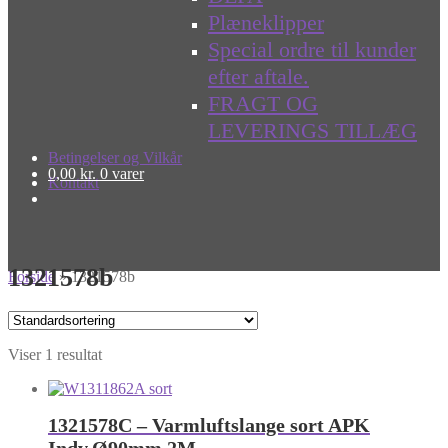
Plæneklipper
Special ordre til kunder
efter aftale.
FRAGT OG
LEVERINGS TILLÆG
Betingelser og Vilkår
0,00
kr.
0 varer
Kontakt
1321578b
Forside
»
1321578b
Viser 1 resultat
1321578C – Varmluftslange sort APK