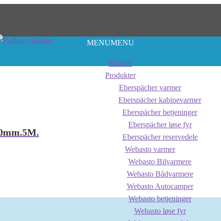
MENU
MENU
Forside
Produkter
Eberspächer varmer
Eberspächer kabinevarmer
Eberspächer betjeninger
Eberspächer løse fyr
Ø80mm.5M.
Eberspächer reservedele
Webasto varmer
Webasto Bilvarmere
Webasto Bådvarmere
Webasto Autocamper
Webasto betjeninger
Webasto løse fyr