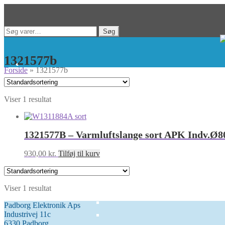
Spring
Spring
Søg
Søg
til
til
efter:
navigation
indhold
1321577b
Forside
»
1321577b
Viser 1 resultat
1321577B – Varmluftslange sort APK Indv.
930,00
kr.
Tilføj til kurv
Viser 1 resultat
Padborg Elektronik Aps
Industrivej 11c
6330 Padborg