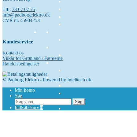
Tlf.:
73 67 07 75
info@padborgelektro.dk
CVR nr. 45904253
Kundeservice
Kontakt os
Vilkår for Grønland / Færøerne
Handelsbetingelser
© Padborg Elektro - Powered by
Intelitech.dk
Min konto
Søg
Søg
Søg
efter:
Indkøbskurv
0