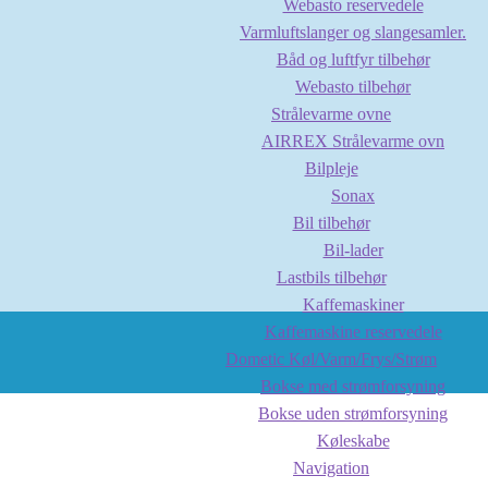
Webasto reservedele
Varmluftslanger og slangesamler.
Båd og luftfyr tilbehør
Webasto tilbehør
Strålevarme ovne
AIRREX Strålevarme ovn
Bilpleje
Sonax
Bil tilbehør
Bil-lader
Lastbils tilbehør
Kaffemaskiner
Kaffemaskine reservedele
Dometic Køl/Varm/Frys/Strøm
Bokse med strømforsyning
Bokse uden strømforsyning
Køleskabe
Navigation