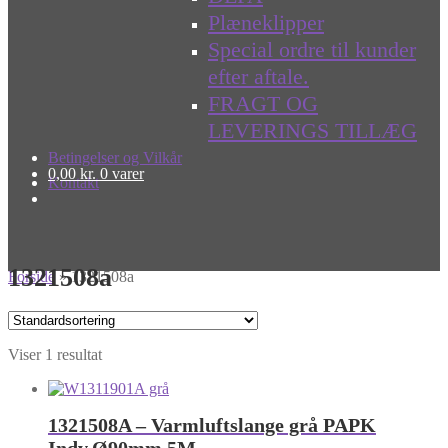
Plæneklipper
Special ordre til kunder
efter aftale.
FRAGT OG
LEVERINGS TILLÆG
Betingelser og Vilkår
0,00
kr.
0 varer
Kontakt
1321508a
Forside
»
1321508a
Viser 1 resultat
1321508A – Varmluftslange grå PAPK