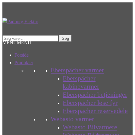
Spring
Spring
til
til
navigation
indhold
Søg
Søg
MENU
MENU
efter:
Forside
Produkter
Eberspächer varmer
Eberspächer
kabinevarmer
Eberspächer betjeninger
Eberspächer løse fyr
Eberspächer reservedele
Webasto varmer
Webasto Bilvarmere