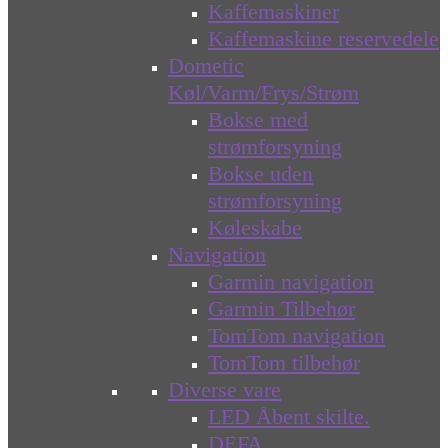
Kaffemaskiner
Kaffemaskine reservedele
Dometic
Køl/Varm/Frys/Strøm
Bokse med
strømforsyning
Bokse uden
strømforsyning
Køleskabe
Navigation
Garmin navigation
Garmin Tilbehør
TomTom navigation
TomTom tilbehør
Diverse vare
LED Åbent skilte.
DEFA