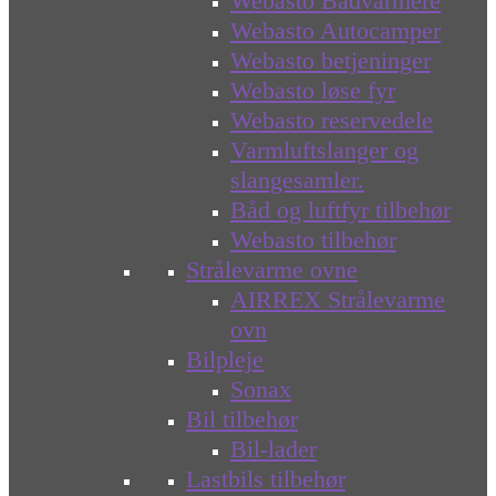
Webasto Bådvarmere
Webasto Autocamper
Webasto betjeninger
Webasto løse fyr
Webasto reservedele
Varmluftslanger og
slangesamler.
Båd og luftfyr tilbehør
Webasto tilbehør
Strålevarme ovne
AIRREX Strålevarme
ovn
Bilpleje
Sonax
Bil tilbehør
Bil-lader
Lastbils tilbehør