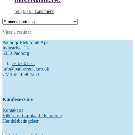
Indv.Ø90mm.5M.
695,00
kr.
Læs mere
Viser 1 resultat
Padborg Elektronik Aps
Industrivej 11c
6330 Padborg
Tlf.:
73 67 07 75
info@padborgelektro.dk
CVR nr. 45904253
Kundeservice
Kontakt os
Vilkår for Grønland / Færøerne
Handelsbetingelser