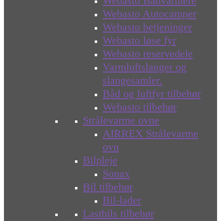
Webasto Bådvarmere
Webasto Autocamper
Webasto betjeninger
Webasto løse fyr
Webasto reservedele
Varmluftslanger og
slangesamler.
Båd og luftfyr tilbehør
Webasto tilbehør
Strålevarme ovne
AIRREX Strålevarme
ovn
Bilpleje
Sonax
Bil tilbehør
Bil-lader
Lastbils tilbehør