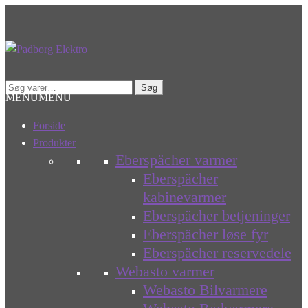
Spring
Spring
til
til
navigation
indhold
Søg
Søg
MENU
MENU
efter:
Forside
Produkter
Eberspächer varmer
Eberspächer
kabinevarmer
Eberspächer betjeninger
Eberspächer løse fyr
Eberspächer reservedele
Webasto varmer
Webasto Bilvarmere