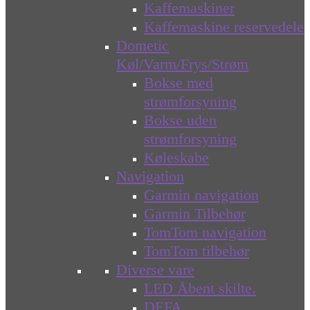
Kaffemaskiner
Kaffemaskine reservedele
Dometic
Køl/Varm/Frys/Strøm
Bokse med
strømforsyning
Bokse uden
strømforsyning
Køleskabe
Navigation
Garmin navigation
Garmin Tilbehør
TomTom navigation
TomTom tilbehør
Diverse vare
LED Åbent skilte.
DEFA