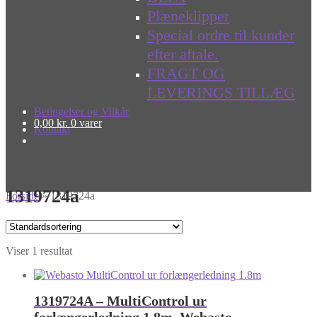
Plæneklipper
Special ordre til kunder
efter aftale.
FRAGT OG
LEVERINGS TILLÆG
Betingelser og Vilkår
0,00
kr.
0 varer
Kontakt
1319724a
Forside
»
1319724a
Viser 1 resultat
1319724A – MultiControl ur