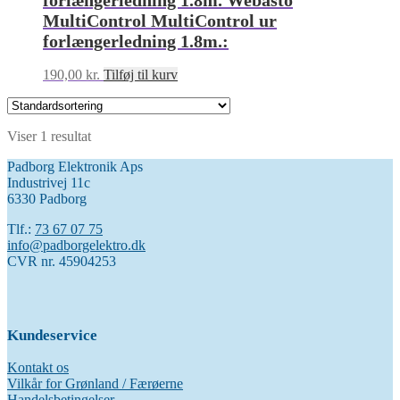
forlængerledning 1.8m. Webasto
MultiControl MultiControl ur
forlængerledning 1.8m.:
190,00
kr.
Tilføj til kurv
Viser 1 resultat
Padborg Elektronik Aps
Industrivej 11c
6330 Padborg
Tlf.:
73 67 07 75
info@padborgelektro.dk
CVR nr. 45904253
Kundeservice
Kontakt os
Vilkår for Grønland / Færøerne
Handelsbetingelser